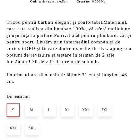
Cod:
teniskataketimealb-1
Greutate:
0.200
Kg
Tricou pentru bărbați elegant și confortabil.Materialul,
care este realizat din bumbac 100%, vă oferă moliciune
și ușurință la purtare.Potrivit atât pentru plimbare, cât şi
pentru sport. Livrăm prin intermediul companiei de
curierat DPD și fiecare dintre expedierile dvs. ajunge cu
opțiuni de revizuire și testare în termen de 2 zile
lucrătoare! 30 de zile de drept de schimb.
Imprimeul are dimensiuni: lățime 31 cm și lungime 46
cm.
Dimensiuni:
S
M
L
XL
XXL
3XL
4XL
5XL