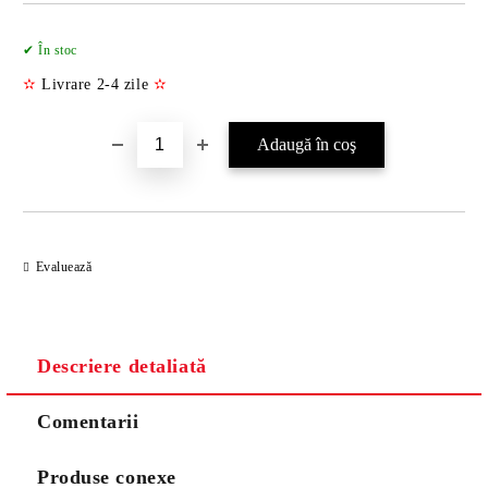
Îmi doresc
✔ În stoc
✫
Livrare 2-4 zile
✫
Evaluează
Descriere detaliată
Comentarii
Produse conexe