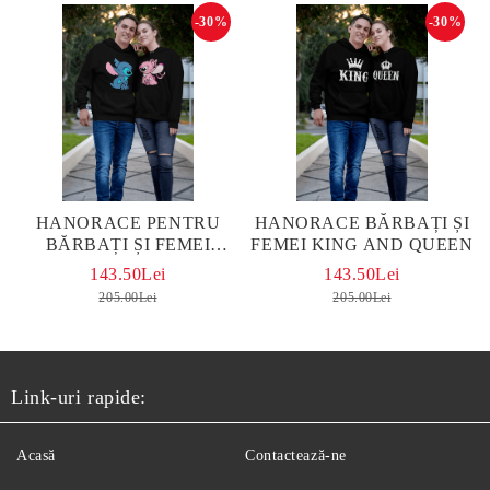
-30%
-30%
HANORACE PENTRU
HANORACE BĂRBAȚI ȘI
BĂRBAȚI ȘI FEMEI
FEMEI KING AND QUEEN
STITCH - NEGRU
143.50Lei
143.50Lei
205.00Lei
205.00Lei
Link-uri rapide:
Acasă
Contactează-ne