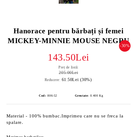
Hanorace pentru bărbați și femei
MICKEY-MINNIE MOUSE NEGRU
-30%
143.50Lei
Preț de listă:
205.00Lei
61.50Lei (30%)
Reducere:
Cod:
806-52
Greutate:
0.400
Kg
Material - 100% bumbac.Imprimeu care nu se freca la
spalare.