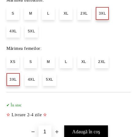
Marimea barbatilor:
S
M
L
XL
2XL
3XL
4XL
5XL
Mărimea femeilor:
XS
S
M
L
XL
2XL
3XL
4XL
5XL
Îmi doresc
✔ În stoc
✫
Livrare 2-4 zile
✫