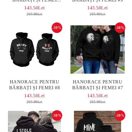
MICKEY AND MINNIE
143.50Lei
143.50Lei
BLACK
205.00Lei
205.00Lei
-30%
-30%
HANORACE PENTRU
HANORACE PENTRU
BĂRBAȚI ȘI FEMEI #8
BĂRBAȚI ȘI FEMEI #7
143.50Lei
143.50Lei
205.00Lei
205.00Lei
-30%
-30%