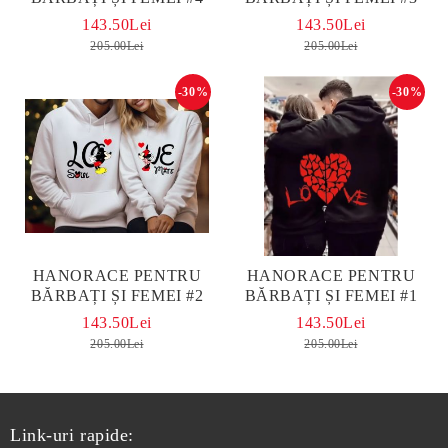
143.50Lei
143.50Lei
205.00Lei
205.00Lei
-30%
-30%
HANORACE PENTRU
HANORACE PENTRU
BĂRBAȚI ȘI FEMEI #2
BĂRBAȚI ȘI FEMEI #1
143.50Lei
143.50Lei
205.00Lei
205.00Lei
Link-uri rapide: