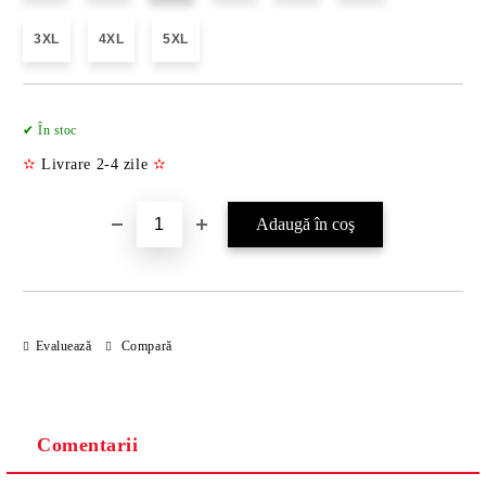
3XL
4XL
5XL
Îmi doresc
✔ În stoc
✫
Livrare 2-4 zile
✫
Evaluează
Compară
Comentarii