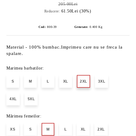
205.00Lei
61.50Lei (30%)
Reducere:
Cod:
800-39
Greutate:
0.400
Kg
Material - 100% bumbac.Imprimeu care nu se freca la
spalare.
Marimea barbatilor:
S
M
L
XL
2XL
3XL
4XL
5XL
Mărimea femeilor:
XS
S
M
L
XL
2XL