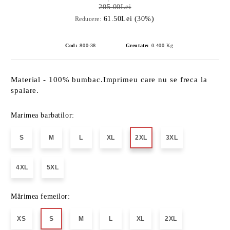
205.00Lei
61.50Lei (30%)
Reducere:
Cod:
800-38
Greutate:
0.400
Kg
Material - 100% bumbac.Imprimeu care nu se freca la
spalare.
Marimea barbatilor:
S
M
L
XL
2XL
3XL
4XL
5XL
Mărimea femeilor:
XS
S
M
L
XL
2XL