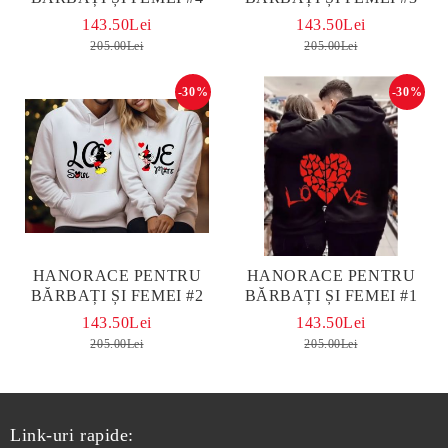
143.50Lei
143.50Lei
205.00Lei
205.00Lei
-30%
-30%
HANORACE PENTRU
HANORACE PENTRU
BĂRBAȚI ȘI FEMEI #2
BĂRBAȚI ȘI FEMEI #1
143.50Lei
143.50Lei
205.00Lei
205.00Lei
Link-uri rapide: