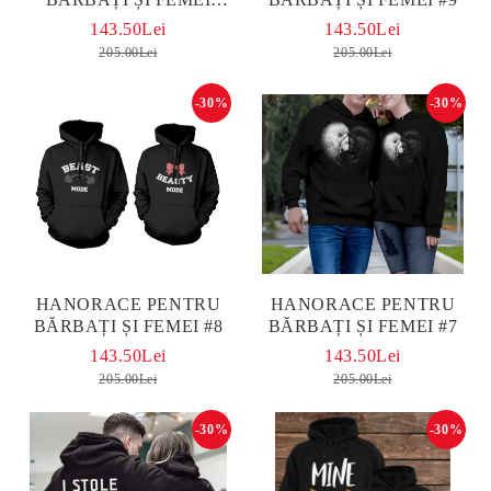
MICKEY AND MINNIE
143.50Lei
143.50Lei
BLACK
205.00Lei
205.00Lei
-30%
-30%
HANORACE PENTRU
HANORACE PENTRU
BĂRBAȚI ȘI FEMEI #8
BĂRBAȚI ȘI FEMEI #7
143.50Lei
143.50Lei
205.00Lei
205.00Lei
-30%
-30%