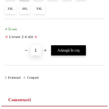
3XL
4XL
5XL
Îmi doresc
✔ În stoc
✫
Livrare 2-4 zile
✫
Evaluează
Compară
Comentarii