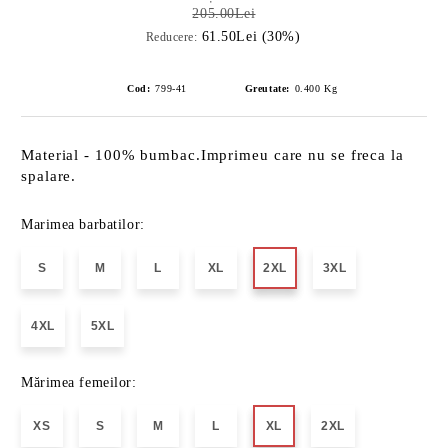
205.00Lei
61.50Lei (30%)
Reducere:
Cod:
799-41
Greutate:
0.400
Kg
Material - 100% bumbac.Imprimeu care nu se freca la
spalare.
Marimea barbatilor:
S
M
L
XL
2XL
3XL
4XL
5XL
Mărimea femeilor:
XS
S
M
L
XL
2XL