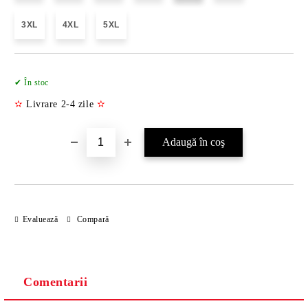
3XL
4XL
5XL
Îmi doresc
✔ În stoc
✫
Livrare 2-4 zile
✫
Evaluează
Compară
Comentarii