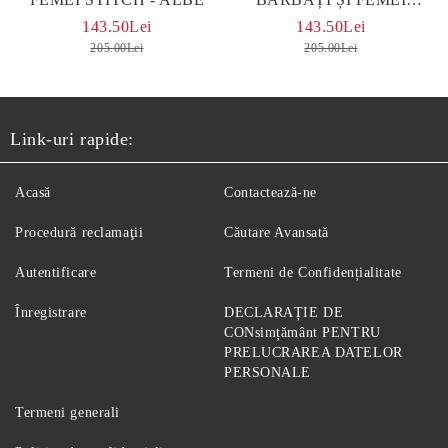
MICKEY-MINNIE MOUSE
143.50Lei
143.50Lei
NEGRU
205.00Lei
205.00Lei
Link-uri rapide:
Acasă
Contactează-ne
Procedură reclamaţii
Căutare Avansată
Autentificare
Termeni de Confidențialitate
Înregistrare
DECLARAȚIE DE
CONsimțământ PENTRU
PRELUCRAREA DATELOR
PERSONALE
Termeni generali