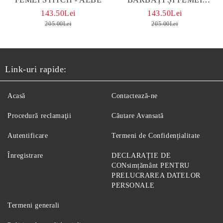
MICKEY-MINNIE MOUSE
143.50Lei
143.50Lei
NEGRU
205.00Lei
205.00Lei
Link-uri rapide:
Acasă
Contactează-ne
Procedură reclamaţii
Căutare Avansată
Autentificare
Termeni de Confidențialitate
Înregistrare
DECLARAȚIE DE
CONsimțământ PENTRU
PRELUCRAREA DATELOR
PERSONALE
Termeni generali