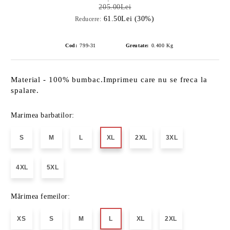
205.00Lei
61.50Lei (30%)
Reducere:
Cod:
799-31
Greutate:
0.400
Kg
Material - 100% bumbac.Imprimeu care nu se freca la
spalare.
Marimea barbatilor:
S
M
L
XL
2XL
3XL
4XL
5XL
Mărimea femeilor:
XS
S
M
L
XL
2XL