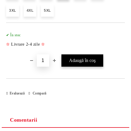
3XL
4XL
5XL
Îmi doresc
✔ În stoc
✫
Livrare 2-4 zile
✫
Evaluează
Compară
Comentarii