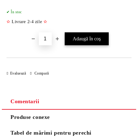
Îmi doresc
✔ În stoc
✫
Livrare 2-4 zile
✫
Evaluează
Compară
Comentarii
Produse conexe
Tabel de mărimi pentru perechi