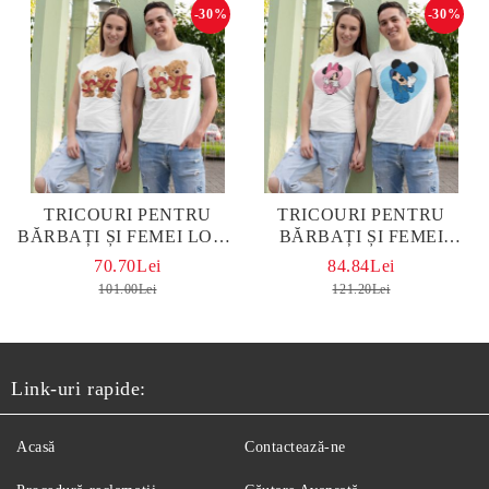
-30%
-30%
TRICOURI PENTRU
TRICOURI PENTRU
BĂRBAȚI ȘI FEMEI LOVE
BĂRBAȚI ȘI FEMEI
WHITE
MICKEY AND MINNIE
70.70Lei
84.84Lei
WHITE
101.00Lei
121.20Lei
Link-uri rapide:
Acasă
Contactează-ne