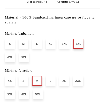
Cod:
zadvoiki1-48
Greutate:
0.400
Kg
Material - 100% bumbac.Imprimeu care nu se freca la
spalare.
Marimea barbatilor:
S
M
L
XL
2XL
3XL
4XL
5XL
Mărimea femeilor:
XS
S
M
L
XL
2XL
3XL
4XL
5XL