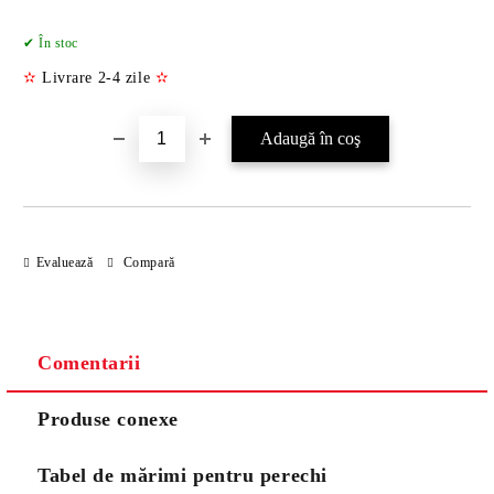
Îmi doresc
✔ În stoc
✫
Livrare 2-4 zile
✫
Evaluează
Compară
Comentarii
Produse conexe
Tabel de mărimi pentru perechi