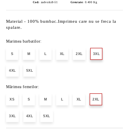
Cod:
zadvoiki8-51
Greutate:
0.400
Kg
Material - 100% bumbac.Imprimeu care nu se freca la
spalare.
Marimea barbatilor:
S
M
L
XL
2XL
3XL
4XL
5XL
Mărimea femeilor:
XS
S
M
L
XL
2XL
3XL
4XL
5XL