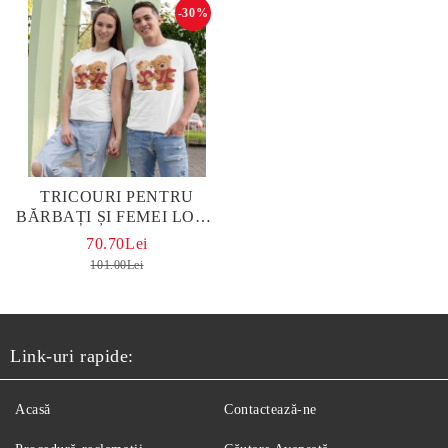
-30%
TRICOURI PENTRU
BĂRBAȚI ȘI FEMEI LOVE
WHITE
70.70Lei
101.00Lei
Link-uri rapide:
Acasă
Contactează-ne