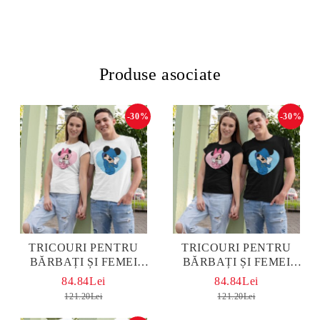
Produse asociate
-30%
-30%
TRICOURI PENTRU
TRICOURI PENTRU
BĂRBAȚI ȘI FEMEI
BĂRBAȚI ȘI FEMEI
MICKEY AND MINNIE
MICKEY AND MINNIE
84.84Lei
84.84Lei
WHITE
BLACK
121.20Lei
121.20Lei