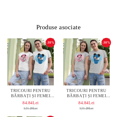
Produse asociate
-30%
-30%
TRICOURI PENTRU
TRICOURI PENTRU
BĂRBAȚI ȘI FEMEI
BĂRBAȚI ȘI FEMEI
MICKEY AND MINNIE
MICKEY AND MINNIE
84.84Lei
84.84Lei
WHITE
GREY
121.20Lei
121.20Lei