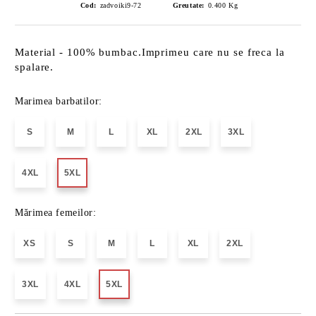
Cod:
zadvoiki9-72
Greutate:
0.400
Kg
Material - 100% bumbac.Imprimeu care nu se freca la
spalare.
Marimea barbatilor:
S
M
L
XL
2XL
3XL
4XL
5XL
Mărimea femeilor:
XS
S
M
L
XL
2XL
3XL
4XL
5XL