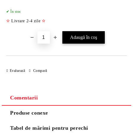
Îmi doresc
✔ În stoc
✫
Livrare 2-4 zile
✫
Evaluează
Compară
Comentarii
Produse conexe
Tabel de mărimi pentru perechi