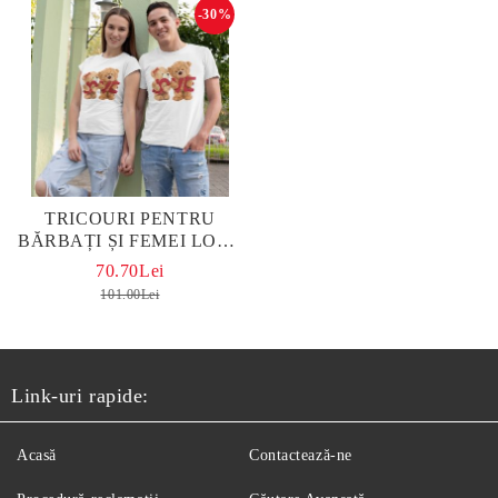
-30%
TRICOURI PENTRU
BĂRBAȚI ȘI FEMEI LOVE
WHITE
70.70Lei
101.00Lei
Link-uri rapide:
Acasă
Contactează-ne