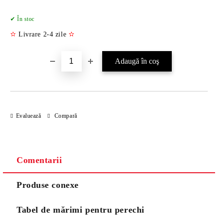
Îmi doresc
✔ În stoc
✫
Livrare 2-4 zile
✫
Evaluează
Compară
Comentarii
Produse conexe
Tabel de mărimi pentru perechi