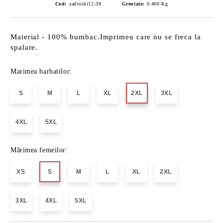
Cod:
zadvoiki12-38
Greutate:
0.400
Kg
Material - 100% bumbac.Imprimeu care nu se freca la
spalare.
Marimea barbatilor:
S
M
L
XL
2XL
3XL
4XL
5XL
Mărimea femeilor:
XS
S
M
L
XL
2XL
3XL
4XL
5XL