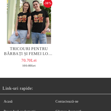
-30%
TRICOURI PENTRU
BĂRBAȚI ȘI FEMEI LOVE
BLACK
70.70Lei
101.00Lei
Link-uri rapide:
Acasă
Contactează-ne