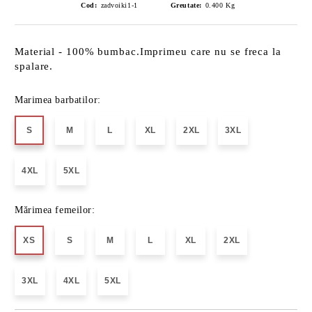
Cod:
zadvoiki1-1
Greutate:
0.400
Kg
Material - 100% bumbac.Imprimeu care nu se freca la
spalare.
Marimea barbatilor:
S
M
L
XL
2XL
3XL
4XL
5XL
Mărimea femeilor:
XS
S
M
L
XL
2XL
3XL
4XL
5XL