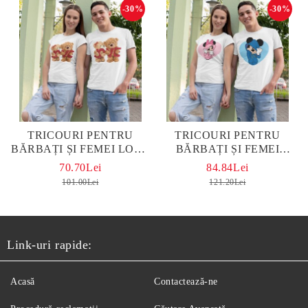
-30%
-30%
TRICOURI PENTRU
TRICOURI PENTRU
BĂRBAȚI ȘI FEMEI LOVE
BĂRBAȚI ȘI FEMEI
WHITE
MICKEY AND MINNIE
70.70Lei
84.84Lei
WHITE
101.00Lei
121.20Lei
Link-uri rapide:
Acasă
Contactează-ne