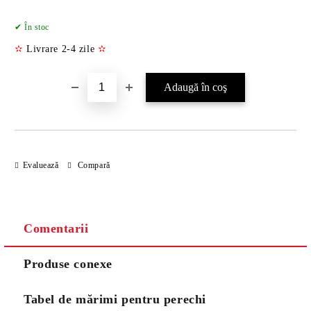
Îmi doresc
✔ În stoc
✫
Livrare 2-4 zile
✫
Evaluează
Compară
Comentarii
Produse conexe
Tabel de mărimi pentru perechi