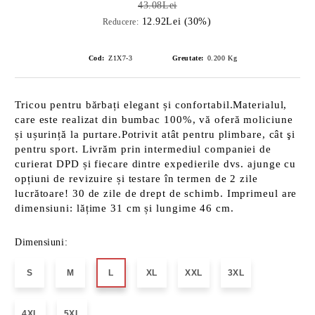
43.08Lei
12.92Lei (30%)
Reducere:
Cod:
Z1X7-3
Greutate:
0.200
Kg
Tricou pentru bărbați elegant și confortabil.Materialul,
care este realizat din bumbac 100%, vă oferă moliciune
și ușurință la purtare.Potrivit atât pentru plimbare, cât şi
pentru sport. Livrăm prin intermediul companiei de
curierat DPD și fiecare dintre expedierile dvs. ajunge cu
opțiuni de revizuire și testare în termen de 2 zile
lucrătoare! 30 de zile de drept de schimb. Imprimeul are
dimensiuni: lățime 31 cm și lungime 46 cm.
Dimensiuni:
S
M
L
XL
XXL
3XL
4XL
5XL