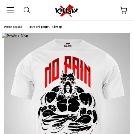
Prima pagină
Tricouri pentru bărbați