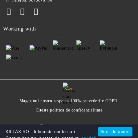
Telefon:
0878878736
Working with
GDPR
Magazinul nostru respecta 100% prevederile GDPR.
Citeste politica de confidentialitate
Informatiile mele personale
KILLAX.RO - foloseste cookie-uri.
Sunt de acord