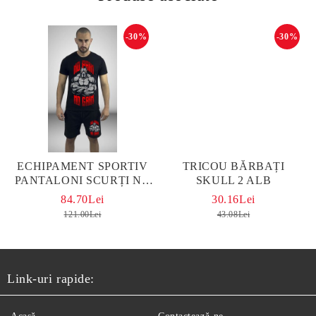
-30%
-30%
ЕCHIPAMENT SPORTIV
TRICOU BĂRBAȚI
PANTALONI SCURȚI NO
SKULL 2 ALB
PAIN NO GAIN NEGRU
84.70Lei
30.16Lei
121.00Lei
43.08Lei
Link-uri rapide: