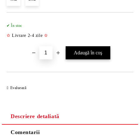
Îmi doresc
✔ În stoc
✫
Livrare 2-4 zile
✫
Evaluează
Descriere detaliată
Comentarii