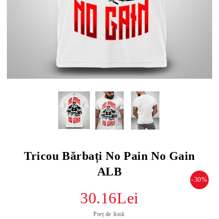
Tricou Bărbați No Pain No Gain
ALB
-30%
30.16Lei
Preț de listă: