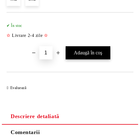
Îmi doresc
✔ În stoc
✫
Livrare 2-4 zile
✫
Evaluează
Descriere detaliată
Comentarii