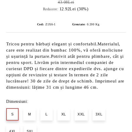
43.08Lei
12.92Lei (30%)
Reducere:
Cod:
Z1X6-1
Greutate:
0.200
Kg
Tricou pentru bărbați elegant și confortabil.Materialul,
care este realizat din bumbac 100%, vă oferă moliciune
și ușurință la purtare.Potrivit atât pentru plimbare, cât şi
pentru sport. Livrăm prin intermediul companiei de
curierat DPD și fiecare dintre expedierile dvs. ajunge cu
opțiuni de revizuire și testare în termen de 2 zile
lucrătoare! 30 de zile de drept de schimb. Imprimeul are
dimensiuni: lățime 31 cm și lungime 46 cm.
Dimensiuni:
S
M
L
XL
XXL
3XL
4XL
5XL