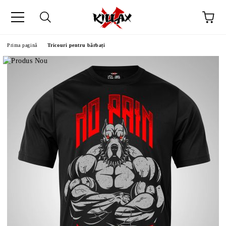
Prima pagină
Tricouri pentru bărbați