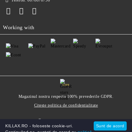
Telefon:
0878878736
Working with
GDPR
Magazinul nostru respecta 100% prevederile GDPR.
Citeste politica de confidentialitate
Informatiile mele personale
KILLAX.RO - foloseste cookie-uri.
Sunt de acord