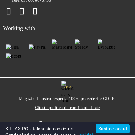
Telefon:
0878878736
Working with
GDPR
Magazinul nostru respecta 100% prevederile GDPR.
Citeste politica de confidentialitate
Informatiile mele personale
KILLAX.RO - foloseste cookie-uri.
Sunt de acord