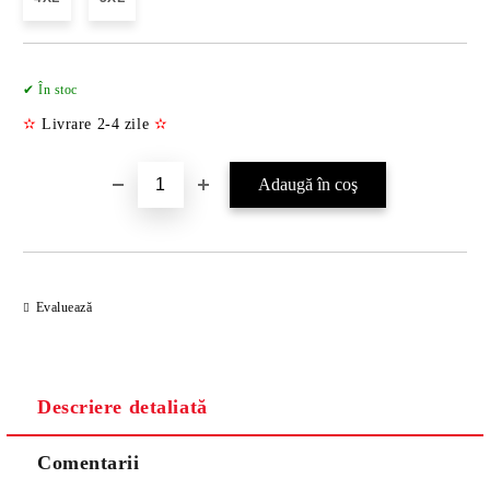
Îmi doresc
✔ În stoc
✫
Livrare 2-4 zile
✫
Evaluează
Descriere detaliată
Comentarii