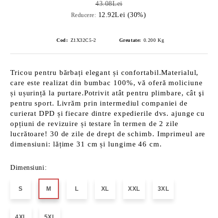
43.08Lei
12.92Lei (30%)
Reducere:
Cod:
Z1X32C5-2
Greutate:
0.200
Kg
Tricou pentru bărbați elegant și confortabil.Materialul,
care este realizat din bumbac 100%, vă oferă moliciune
și ușurință la purtare.Potrivit atât pentru plimbare, cât şi
pentru sport. Livrăm prin intermediul companiei de
curierat DPD și fiecare dintre expedierile dvs. ajunge cu
opțiuni de revizuire și testare în termen de 2 zile
lucrătoare! 30 de zile de drept de schimb. Imprimeul are
dimensiuni: lățime 31 cm și lungime 46 cm.
Dimensiuni:
S
M
L
XL
XXL
3XL
4XL
5XL