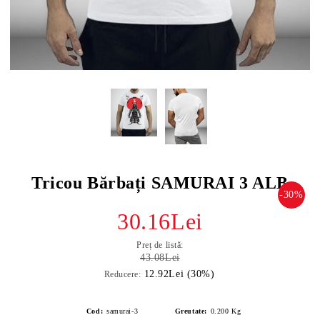
Tricou Bărbați SAMURAI 3 ALB
-30%
30.16Lei
Preț de listă:
43.08Lei
12.92Lei (30%)
Reducere:
Cod:
samurai-3
Greutate:
0.200
Kg