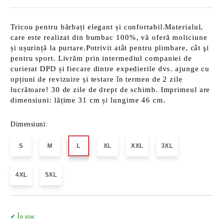
Tricou pentru bărbați elegant și confortabil.Materialul,
care este realizat din bumbac 100%, vă oferă moliciune
și ușurință la purtare.Potrivit atât pentru plimbare, cât şi
pentru sport. Livrăm prin intermediul companiei de
curierat DPD și fiecare dintre expedierile dvs. ajunge cu
opțiuni de revizuire și testare în termen de 2 zile
lucrătoare! 30 de zile de drept de schimb. Imprimeul are
dimensiuni: lățime 31 cm și lungime 46 cm.
Dimensiuni:
S
M
L
XL
XXL
3XL
4XL
5XL
Îmi doresc
✔ În stoc