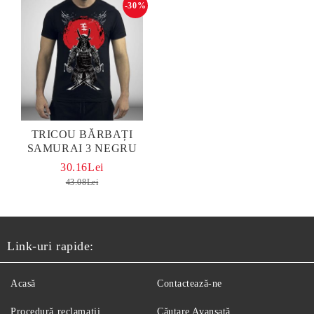
-30%
TRICOU BĂRBAȚI
SAMURAI 3 NEGRU
30.16Lei
43.08Lei
Link-uri rapide:
Acasă
Contactează-ne
Procedură reclamaţii
Căutare Avansată