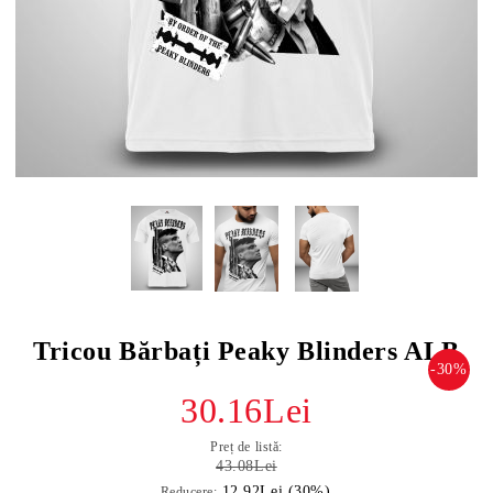
Tricou Bărbați Peaky Blinders ALB
-30%
30.16Lei
Preț de listă:
43.08Lei
12.92Lei (30%)
Reducere: