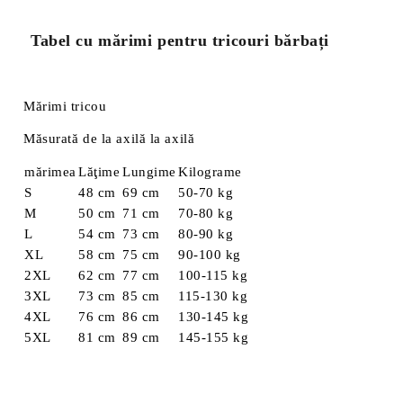
Tabel cu mărimi pentru tricouri bărbați
Mărimi tricou
Măsurată de la axilă la axilă
mărimea
Lăţime
Lungime
Kilograme
S
48 cm
69 cm
50-70 kg
M
50 cm
71 cm
70-80 kg
L
54 cm
73 cm
80-90 kg
XL
58 cm
75 cm
90-100 kg
2XL
62 cm
77 cm
100-115 kg
3XL
73 cm
85 cm
115-130 kg
4XL
76 cm
86 cm
130-145 kg
5XL
81 cm
89 cm
145-155 kg