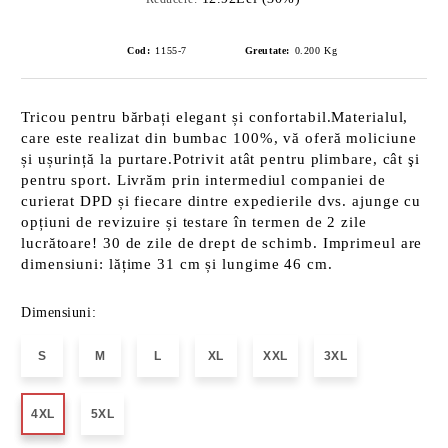
Cod:
1155-7
Greutate:
0.200
Kg
Tricou pentru bărbați elegant și confortabil.Materialul,
care este realizat din bumbac 100%, vă oferă moliciune
și ușurință la purtare.Potrivit atât pentru plimbare, cât şi
pentru sport. Livrăm prin intermediul companiei de
curierat DPD și fiecare dintre expedierile dvs. ajunge cu
opțiuni de revizuire și testare în termen de 2 zile
lucrătoare! 30 de zile de drept de schimb. Imprimeul are
dimensiuni: lățime 31 cm și lungime 46 cm.
Dimensiuni:
S
M
L
XL
XXL
3XL
4XL
5XL