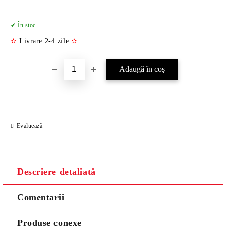
Îmi doresc
✔ În stoc
✫
Livrare 2-4 zile
✫
Evaluează
Descriere detaliată
Comentarii
Produse conexe