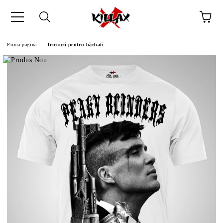
Prima pagină
Tricouri pentru bărbați