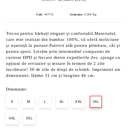
Cod:
4477-6
Greutate:
0.200
Kg
Tricou pentru bărbați elegant și confortabil.Materialul,
care este realizat din bumbac 100%, vă oferă moliciune
și ușurință la purtare.Potrivit atât pentru plimbare, cât şi
pentru sport. Livrăm prin intermediul companiei de
curierat DPD și fiecare dintre expedierile dvs. ajunge cu
opțiuni de revizuire și testare în termen de 2 zile
lucrătoare! 30 de zile de drept de schimb. Imprimeul are
dimensiuni: lățime 31 cm și lungime 46 cm.
Dimensiuni:
S
M
L
XL
XXL
3XL
4XL
5XL