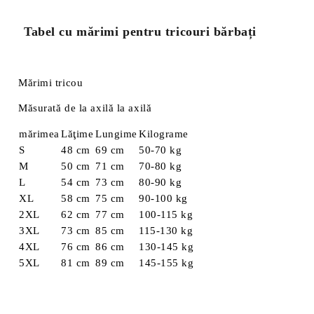
Tabel cu mărimi pentru tricouri bărbați
Mărimi tricou
Măsurată de la axilă la axilă
mărimea
Lăţime
Lungime
Kilograme
S
48 cm
69 cm
50-70 kg
M
50 cm
71 cm
70-80 kg
L
54 cm
73 cm
80-90 kg
XL
58 cm
75 cm
90-100 kg
2XL
62 cm
77 cm
100-115 kg
3XL
73 cm
85 cm
115-130 kg
4XL
76 cm
86 cm
130-145 kg
5XL
81 cm
89 cm
145-155 kg