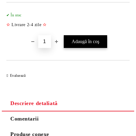
Îmi doresc
✔ În stoc
✫
Livrare 2-4 zile
✫
Evaluează
Descriere detaliată
Comentarii
Produse conexe