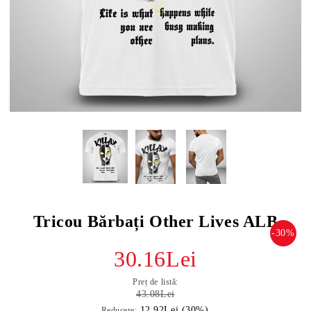
Tricou Bărbați Other Lives ALB
-30%
30.16Lei
Preț de listă:
43.08Lei
12.92Lei (30%)
Reducere: