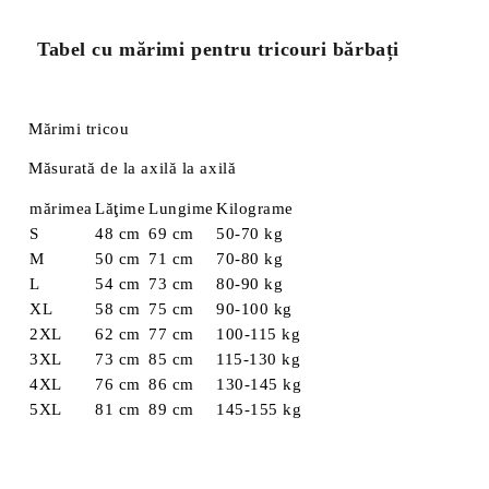
Tabel cu mărimi pentru tricouri bărbați
Mărimi tricou
Măsurată de la axilă la axilă
mărimea
Lăţime
Lungime
Kilograme
S
48 cm
69 cm
50-70 kg
M
50 cm
71 cm
70-80 kg
L
54 cm
73 cm
80-90 kg
XL
58 cm
75 cm
90-100 kg
2XL
62 cm
77 cm
100-115 kg
3XL
73 cm
85 cm
115-130 kg
4XL
76 cm
86 cm
130-145 kg
5XL
81 cm
89 cm
145-155 kg