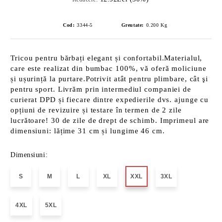
Cod:
3344-5
Greutate:
0.200
Kg
Tricou pentru bărbați elegant și confortabil.Materialul,
care este realizat din bumbac 100%, vă oferă moliciune
și ușurință la purtare.Potrivit atât pentru plimbare, cât şi
pentru sport. Livrăm prin intermediul companiei de
curierat DPD și fiecare dintre expedierile dvs. ajunge cu
opțiuni de revizuire și testare în termen de 2 zile
lucrătoare! 30 de zile de drept de schimb. Imprimeul are
dimensiuni: lățime 31 cm și lungime 46 cm.
Dimensiuni:
S
M
L
XL
XXL
3XL
4XL
5XL