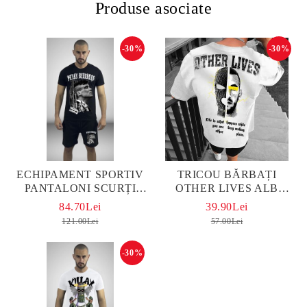
Produse asociate
-30%
-30%
ЕCHIPAMENT SPORTIV
TRICOU BĂRBAȚI
PANTALONI SCURȚI
OTHER LIVES ALB
PEAKY BLINDERS
OVERSIZED
84.70Lei
39.90Lei
NEGRU
121.00Lei
57.00Lei
-30%