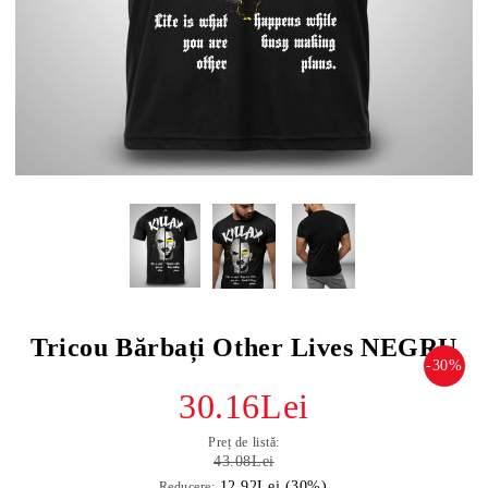
Tricou Bărbați Other Lives NEGRU
-30%
30.16Lei
Preț de listă:
43.08Lei
12.92Lei (30%)
Reducere: