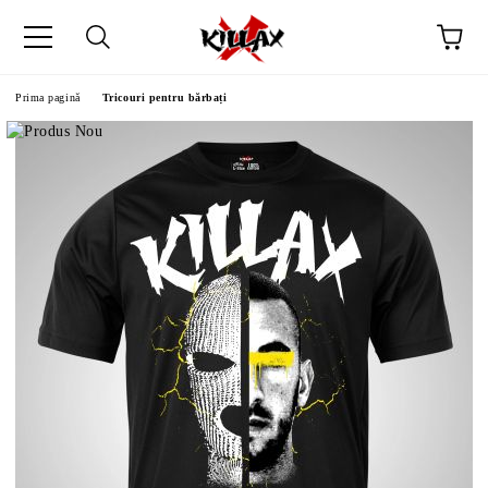
Prima pagină
Tricouri pentru bărbați