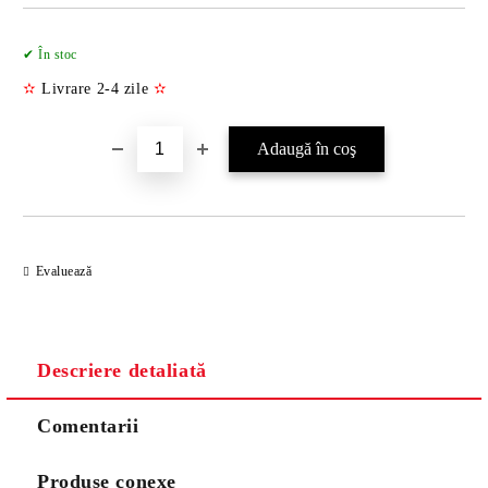
Îmi doresc
✔ În stoc
✫
Livrare 2-4 zile
✫
Evaluează
Descriere detaliată
Comentarii
Produse conexe