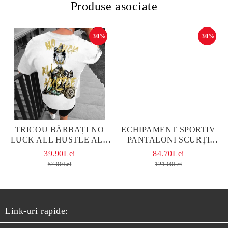
Produse asociate
-30%
-30%
TRICOU BĂRBAȚI NO
ЕCHIPAMENT SPORTIV
LUCK ALL HUSTLE ALB
PANTALONI SCURȚI
OVERSIZED
PLUTO NEGRO
39.90Lei
84.70Lei
57.00Lei
121.00Lei
Link-uri rapide: