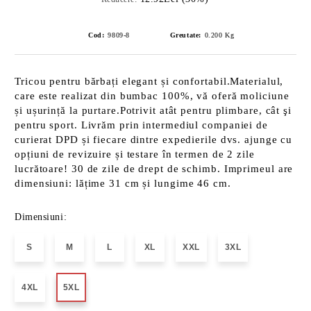
Cod:
9809-8
Greutate:
0.200
Kg
Tricou pentru bărbați elegant și confortabil.Materialul,
care este realizat din bumbac 100%, vă oferă moliciune
și ușurință la purtare.Potrivit atât pentru plimbare, cât şi
pentru sport. Livrăm prin intermediul companiei de
curierat DPD și fiecare dintre expedierile dvs. ajunge cu
opțiuni de revizuire și testare în termen de 2 zile
lucrătoare! 30 de zile de drept de schimb. Imprimeul are
dimensiuni: lățime 31 cm și lungime 46 cm.
Dimensiuni:
S
M
L
XL
XXL
3XL
4XL
5XL