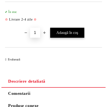
Îmi doresc
✔ În stoc
✫
Livrare 2-4 zile
✫
Evaluează
Descriere detaliată
Comentarii
Produse conexe