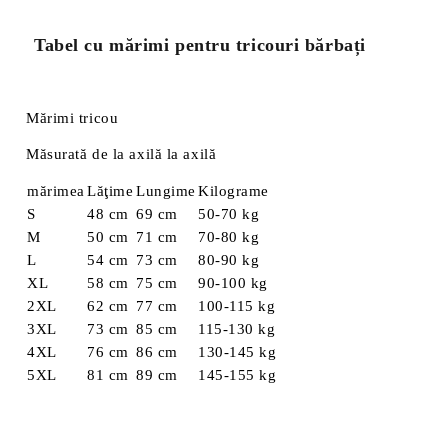
Tabel cu mărimi pentru tricouri bărbați
Mărimi tricou
Măsurată de la axilă la axilă
mărimea
Lăţime
Lungime
Kilograme
S
48 cm
69 cm
50-70 kg
M
50 cm
71 cm
70-80 kg
L
54 cm
73 cm
80-90 kg
XL
58 cm
75 cm
90-100 kg
2XL
62 cm
77 cm
100-115 kg
3XL
73 cm
85 cm
115-130 kg
4XL
76 cm
86 cm
130-145 kg
5XL
81 cm
89 cm
145-155 kg