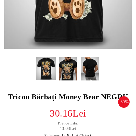
Tricou Bărbați Money Bear NEGRU
-30%
30.16Lei
Preț de listă:
43.08Lei
12.92Lei (30%)
Reducere: