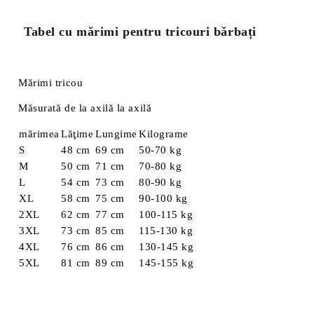
Tabel cu mărimi pentru tricouri bărbați
Mărimi tricou
Măsurată de la axilă la axilă
mărimea
Lăţime
Lungime
Kilograme
S
48 cm
69 cm
50-70 kg
M
50 cm
71 cm
70-80 kg
L
54 cm
73 cm
80-90 kg
XL
58 cm
75 cm
90-100 kg
2XL
62 cm
77 cm
100-115 kg
3XL
73 cm
85 cm
115-130 kg
4XL
76 cm
86 cm
130-145 kg
5XL
81 cm
89 cm
145-155 kg