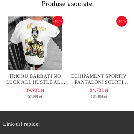
Produse asociate
-30%
-30%
TRICOU BĂRBAȚI NO
ЕCHIPAMENT SPORTIV
LUCK ALL HUSTLE ALB
PANTALONI SCURȚI
OVERSIZED
PLUTO NEGRO
39.90Lei
84.70Lei
57.00Lei
121.00Lei
Link-uri rapide: