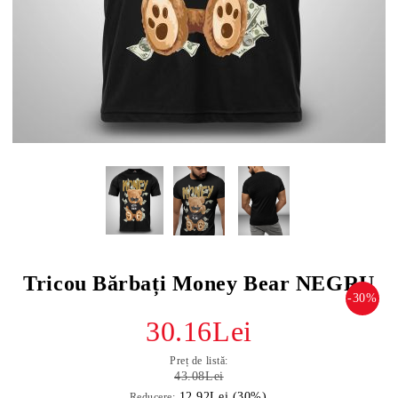
Tricou Bărbați Money Bear NEGRU
-30%
30.16Lei
Preț de listă:
43.08Lei
12.92Lei (30%)
Reducere: