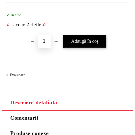
Îmi doresc
✔ În stoc
✫
Livrare 2-4 zile
✫
Evaluează
Descriere detaliată
Comentarii
Produse conexe