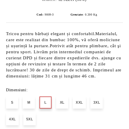
Cod:
9809-3
Greutate:
0.200
Kg
Tricou pentru bărbați elegant și confortabil.Materialul,
care este realizat din bumbac 100%, vă oferă moliciune
și ușurință la purtare.Potrivit atât pentru plimbare, cât şi
pentru sport. Livrăm prin intermediul companiei de
curierat DPD și fiecare dintre expedierile dvs. ajunge cu
opțiuni de revizuire și testare în termen de 2 zile
lucrătoare! 30 de zile de drept de schimb. Imprimeul are
dimensiuni: lățime 31 cm și lungime 46 cm.
Dimensiuni:
S
M
L
XL
XXL
3XL
4XL
5XL