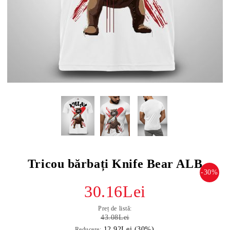
Tricou bărbați Knife Bear ALB
-30%
30.16Lei
Preț de listă:
43.08Lei
12.92Lei (30%)
Reducere: