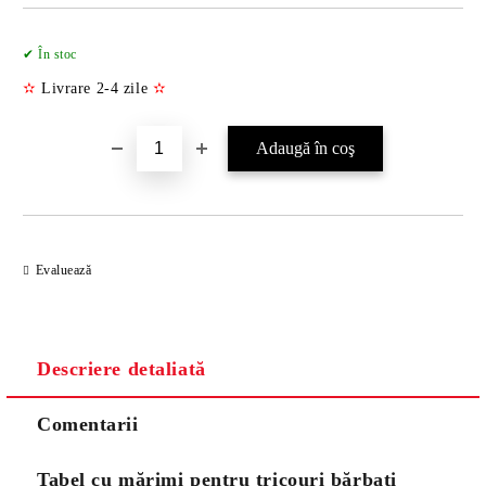
Îmi doresc
✔ În stoc
✫
Livrare 2-4 zile
✫
Evaluează
Descriere detaliată
Comentarii
Tabel cu mărimi pentru tricouri bărbați