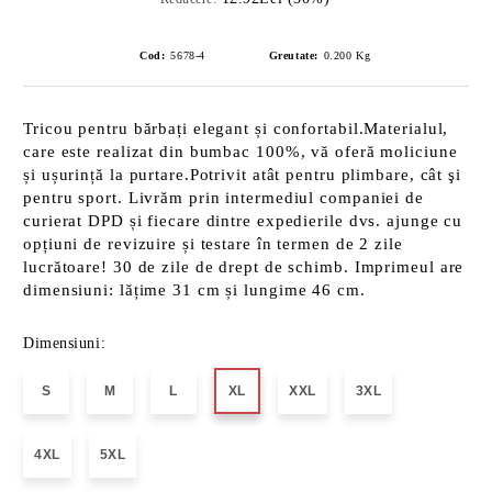
Cod:
5678-4
Greutate:
0.200
Kg
Tricou pentru bărbați elegant și confortabil.Materialul,
care este realizat din bumbac 100%, vă oferă moliciune
și ușurință la purtare.Potrivit atât pentru plimbare, cât şi
pentru sport. Livrăm prin intermediul companiei de
curierat DPD și fiecare dintre expedierile dvs. ajunge cu
opțiuni de revizuire și testare în termen de 2 zile
lucrătoare! 30 de zile de drept de schimb. Imprimeul are
dimensiuni: lățime 31 cm și lungime 46 cm.
Dimensiuni:
S
M
L
XL
XXL
3XL
4XL
5XL