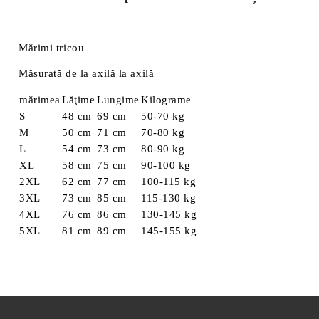
Mărimi tricou
Măsurată de la axilă la axilă
mărimea
Lăţime
Lungime
Kilograme
S
48 cm
69 cm
50-70 kg
M
50 cm
71 cm
70-80 kg
L
54 cm
73 cm
80-90 kg
XL
58 cm
75 cm
90-100 kg
2XL
62 cm
77 cm
100-115 kg
3XL
73 cm
85 cm
115-130 kg
4XL
76 cm
86 cm
130-145 kg
5XL
81 cm
89 cm
145-155 kg