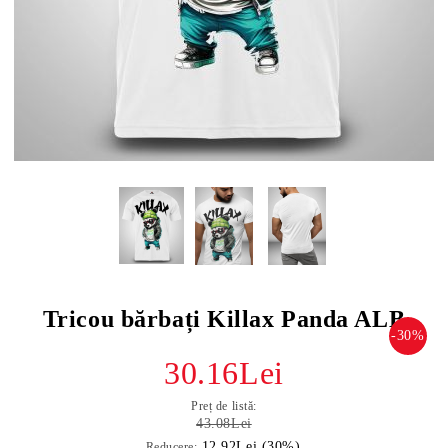
Tricou bărbați Killax Panda ALB
-30%
30.16Lei
Preț de listă:
43.08Lei
12.92Lei (30%)
Reducere: