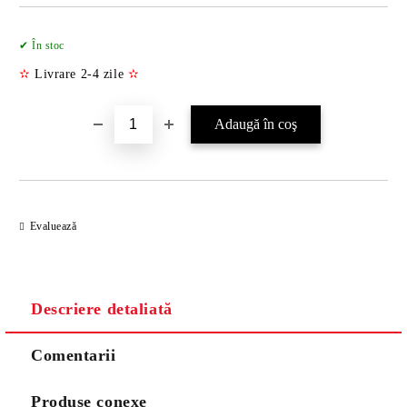
Îmi doresc
✔ În stoc
✫
Livrare 2-4 zile
✫
Evaluează
Descriere detaliată
Comentarii
Produse conexe