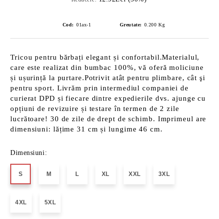
Cod:
01ax-1
Greutate:
0.200
Kg
Tricou pentru bărbați elegant și confortabil.Materialul,
care este realizat din bumbac 100%, vă oferă moliciune
și ușurință la purtare.Potrivit atât pentru plimbare, cât şi
pentru sport. Livrăm prin intermediul companiei de
curierat DPD și fiecare dintre expedierile dvs. ajunge cu
opțiuni de revizuire și testare în termen de 2 zile
lucrătoare! 30 de zile de drept de schimb. Imprimeul are
dimensiuni: lățime 31 cm și lungime 46 cm.
Dimensiuni:
S
M
L
XL
XXL
3XL
4XL
5XL