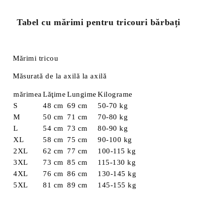
Tabel cu mărimi pentru tricouri bărbați
Mărimi tricou
Măsurată de la axilă la axilă
mărimea
Lăţime
Lungime
Kilograme
S
48 cm
69 cm
50-70 kg
M
50 cm
71 cm
70-80 kg
L
54 cm
73 cm
80-90 kg
XL
58 cm
75 cm
90-100 kg
2XL
62 cm
77 cm
100-115 kg
3XL
73 cm
85 cm
115-130 kg
4XL
76 cm
86 cm
130-145 kg
5XL
81 cm
89 cm
145-155 kg