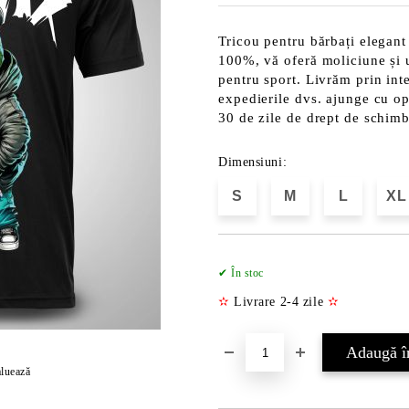
Tricou pentru bărbați elegant
100%, vă oferă moliciune și uș
pentru sport. Livrăm prin int
expedierile dvs. ajunge cu opț
30 de zile de drept de schim
Dimensiuni:
S
M
L
XL
✔ În stoc
✫
Livrare 2-4 zile
✫
luează