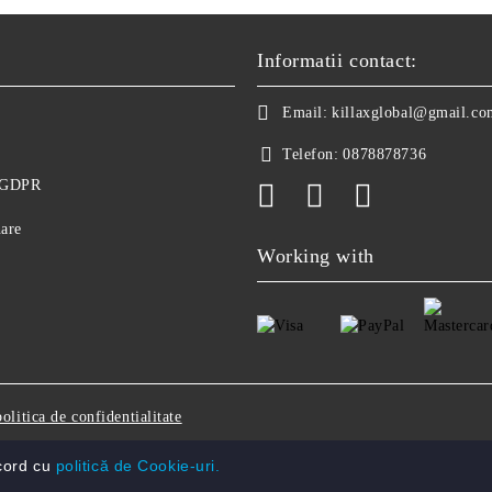
Informatii contact:
Email:
killaxglobal@gmail.co
Telefon:
0878878736
e GDPR
nare
Working with
politica de confidentialitate
acord cu
politică de Cookie-uri.
Solutie comert electronic Seliton