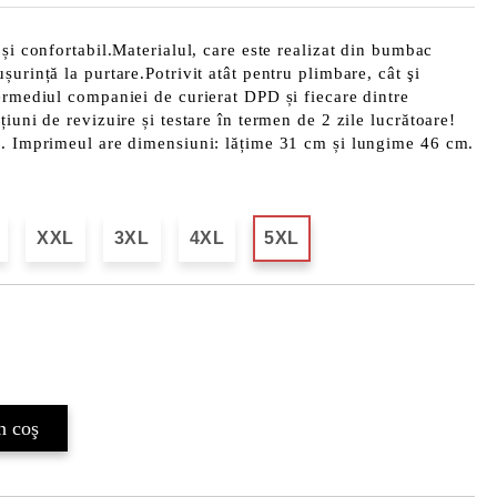
 și confortabil.Materialul, care este realizat din bumbac
urință la purtare.Potrivit atât pentru plimbare, cât şi
ermediul companiei de curierat DPD și fiecare dintre
iuni de revizuire și testare în termen de 2 zile lucrătoare!
b. Imprimeul are dimensiuni: lățime 31 cm și lungime 46 cm.
XXL
3XL
4XL
5XL
Îmi doresc