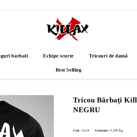
guri barbati
Echipe scurte
Tricouri de damă
Best Selling
Tricou Bărbați Kil
NEGRU
Cod:
01a-8
Greutate:
0.200
Kg