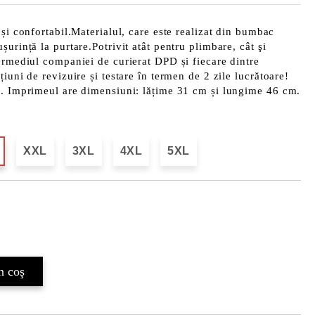
 și confortabil.Materialul, care este realizat din bumbac
urință la purtare.Potrivit atât pentru plimbare, cât şi
ermediul companiei de curierat DPD și fiecare dintre
iuni de revizuire și testare în termen de 2 zile lucrătoare!
b. Imprimeul are dimensiuni: lățime 31 cm și lungime 46 cm.
XXL
3XL
4XL
5XL
Îmi doresc