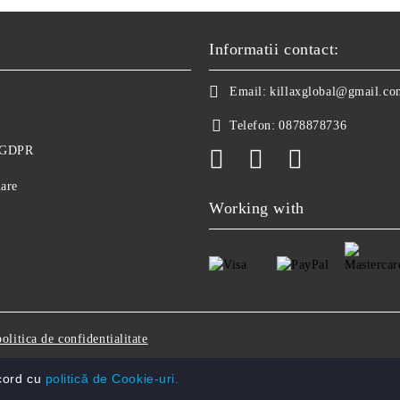
Informatii contact:
Email:
killaxglobal@gmail.co
Telefon:
0878878736
e GDPR
nare
Working with
politica de confidentialitate
acord cu
politică de Cookie-uri.
Solutie comert electronic Seliton