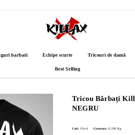
guri barbati
Echipe scurte
Tricouri de damă
Best Selling
Tricou Bărbați Kil
NEGRU
Cod:
01a-4
Greutate:
0.200
Kg