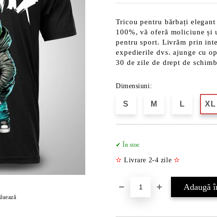
Tricou pentru bărbați elegant
100%, vă oferă moliciune și uș
pentru sport. Livrăm prin int
expedierile dvs. ajunge cu opț
30 de zile de drept de schim
Dimensiuni:
S
M
L
XL
✔ În stoc
✫
Livrare 2-4 zile
✫
luează