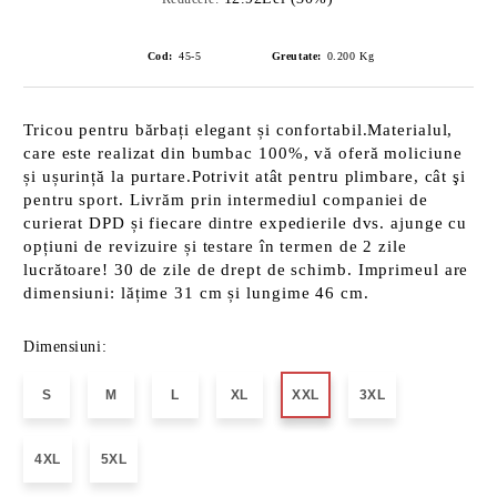
Cod:
45-5
Greutate:
0.200
Kg
Tricou pentru bărbați elegant și confortabil.Materialul,
care este realizat din bumbac 100%, vă oferă moliciune
și ușurință la purtare.Potrivit atât pentru plimbare, cât şi
pentru sport. Livrăm prin intermediul companiei de
curierat DPD și fiecare dintre expedierile dvs. ajunge cu
opțiuni de revizuire și testare în termen de 2 zile
lucrătoare! 30 de zile de drept de schimb. Imprimeul are
dimensiuni: lățime 31 cm și lungime 46 cm.
Dimensiuni:
S
M
L
XL
XXL
3XL
4XL
5XL