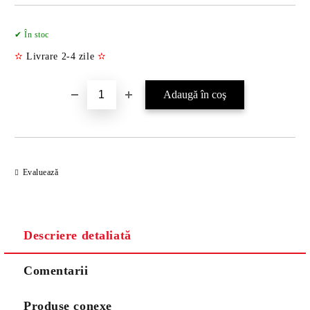
Îmi doresc
✔ În stoc
✫
Livrare 2-4 zile
✫
Evaluează
Descriere detaliată
Comentarii
Produse conexe