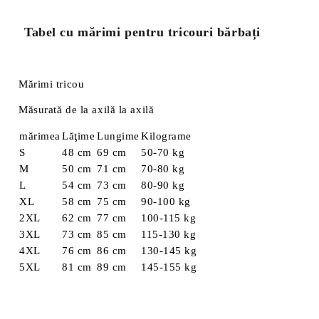
Tabel cu mărimi pentru tricouri bărbați
Mărimi tricou
Măsurată de la axilă la axilă
mărimea
Lăţime
Lungime
Kilograme
S
48 cm
69 cm
50-70 kg
M
50 cm
71 cm
70-80 kg
L
54 cm
73 cm
80-90 kg
XL
58 cm
75 cm
90-100 kg
2XL
62 cm
77 cm
100-115 kg
3XL
73 cm
85 cm
115-130 kg
4XL
76 cm
86 cm
130-145 kg
5XL
81 cm
89 cm
145-155 kg