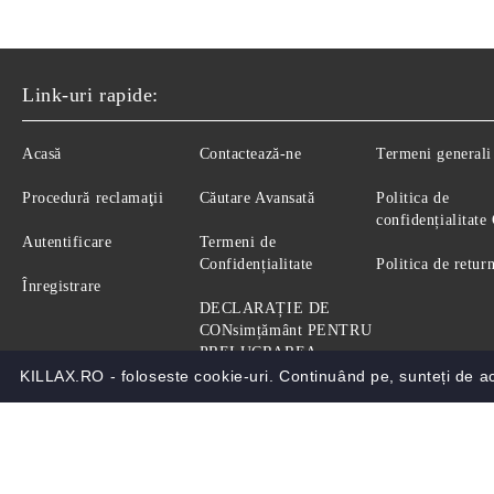
Link-uri rapide:
Acasă
Contactează-ne
Termeni generali
Procedură reclamaţii
Căutare Avansată
Politica de
confidențialitat
Autentificare
Termeni de
Confidențialitate
Politica de retur
Înregistrare
DECLARAȚIE DE
CONsimțământ PENTRU
PRELUCRAREA
DATELOR PERSONALE
KILLAX.RO - foloseste cookie-uri. Continuând pe, sunteți de 
Magazinul nostru respecta 100% prevederile GDPR.
Citeste 
GDPR