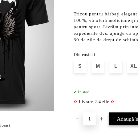
Tricou pentru bărbați elegant
100%, vă oferă moliciune și uș
pentru sport. Livrăm prin int
expedierile dvs. ajunge cu opț
30 de zile de drept de schim
Dimensiuni:
S
M
L
XL
✔ În stoc
✫
Livrare 2-4 zile
✫
luează