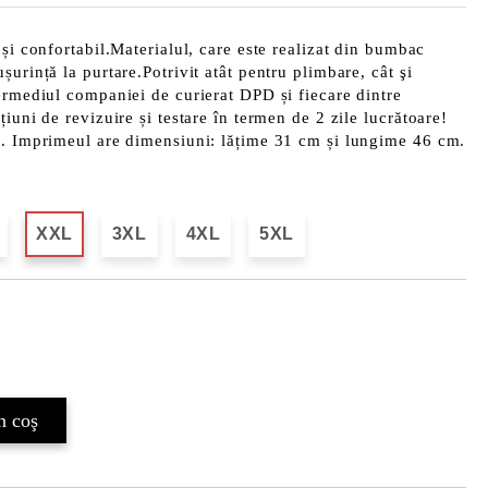
 și confortabil.Materialul, care este realizat din bumbac
urință la purtare.Potrivit atât pentru plimbare, cât şi
ermediul companiei de curierat DPD și fiecare dintre
iuni de revizuire și testare în termen de 2 zile lucrătoare!
b. Imprimeul are dimensiuni: lățime 31 cm și lungime 46 cm.
XXL
3XL
4XL
5XL
Îmi doresc