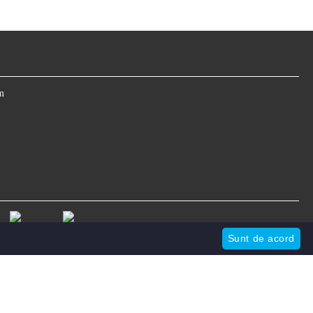
m
Sunt de acord
Informatiile mele personale