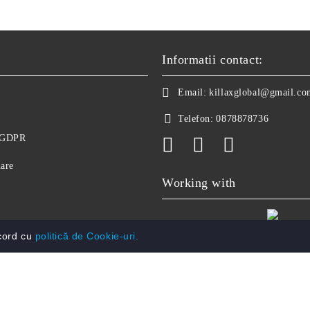
Informatii contact:
Email:
killaxglobal@gmail.co
Telefon:
0878878736
e GDPR
nare
Working with
acord cu
politică de Cookie-uri.
politica de confidentialitate