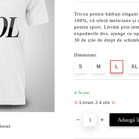
Tricou pentru bărbați elegant
100%, vă oferă moliciune și uș
pentru sport. Livrăm prin int
expedierile dvs. ajunge cu opț
30 de zile de drept de schim
Dimensiuni:
S
M
L
XL
✔ În stoc
✫
Livrare 2-4 zile
✫
luează