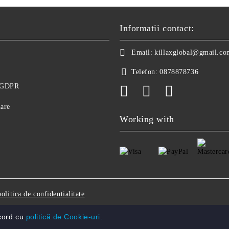
Informatii contact:
Email:
killaxglobal@gmail.co
Telefon:
0878878736
e GDPR
nare
Working with
politica de confidentialitate
acord cu
politică de Cookie-uri.
Solutie comert electronic Seliton