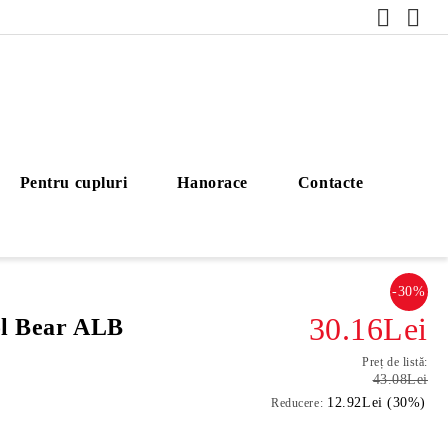
Pentru cupluri
Hanorace
Contacte
-30%
30.16Lei
ol Bear ALB
Preț de listă:
43.08Lei
12.92Lei (30%)
Reducere: