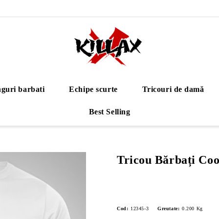
guri barbati
Echipe scurte
Tricouri de damă
Best Selling
Tricou Bărbați Co
Cod:
12345-3
Greutate:
0.200
Kg