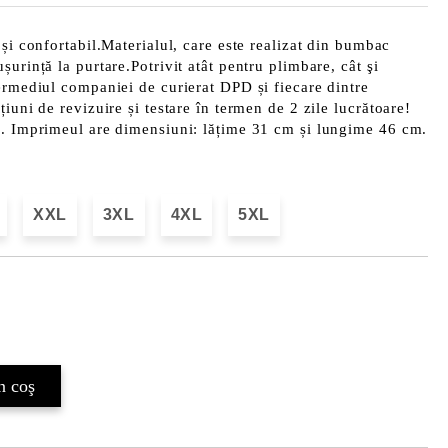
 și confortabil.Materialul, care este realizat din bumbac
urință la purtare.Potrivit atât pentru plimbare, cât şi
ermediul companiei de curierat DPD și fiecare dintre
iuni de revizuire și testare în termen de 2 zile lucrătoare!
b. Imprimeul are dimensiuni: lățime 31 cm și lungime 46 cm.
XXL
3XL
4XL
5XL
Îmi doresc