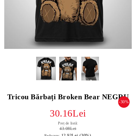
Tricou Bărbați Broken Bear NEGRU
-30%
30.16Lei
Preț de listă:
43.08Lei
12.92Lei (30%)
Reducere: