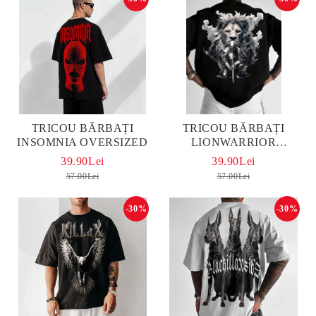
TRICOU BĂRBAȚI
TRICOU BĂRBAȚI
INSOMNIA OVERSIZED
LIONWARRIOR
OVERSIZED
39.90Lei
39.90Lei
57.00Lei
57.00Lei
-30%
-30%