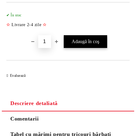
Îmi doresc
✔ În stoc
✫
Livrare 2-4 zile
✫
Evaluează
Descriere detaliată
Comentarii
Tabel cu mărimi pentru tricouri bărbați