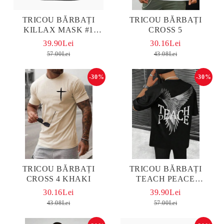
TRICOU BĂRBAȚI
TRICOU BĂRBAȚI
KILLAX MASK #1
CROSS 5
OVERSIZED
39.90Lei
30.16Lei
57.00Lei
43.08Lei
-30%
-30%
TRICOU BĂRBAȚI
TRICOU BĂRBAȚI
CROSS 4 KHAKI
TEACH PEACE
OVERSIZED
30.16Lei
39.90Lei
43.08Lei
57.00Lei