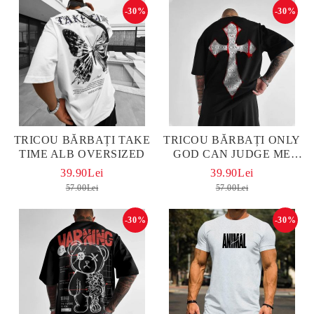
-30%
-30%
TRICOU BĂRBAȚI TAKE
TRICOU BĂRBAȚI ONLY
TIME ALB OVERSIZED
GOD CAN JUDGE ME
OVERSIZED
39.90Lei
39.90Lei
57.00Lei
57.00Lei
-30%
-30%