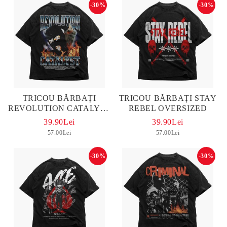
-30%
-30%
TRICOU BĂRBAȚI
TRICOU BĂRBAȚI STAY
REVOLUTION CATALYST
REBEL OVERSIZED
OVERSIZED
39.90Lei
39.90Lei
57.00Lei
57.00Lei
-30%
-30%