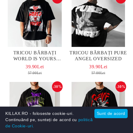
TRICOU BĂRBAȚI
TRICOU BĂRBAȚI PURE
WORLD IS YOURS
ANGEL OVERSIZED
OVERSIZED
39.90Lei
39.90Lei
57.00Lei
57.00Lei
-30%
-30%
KILLAX.RO - foloseste cookie-uri.
Sunt de acord
Continuând pe, sunteți de acord cu
politică
de Cookie-uri.