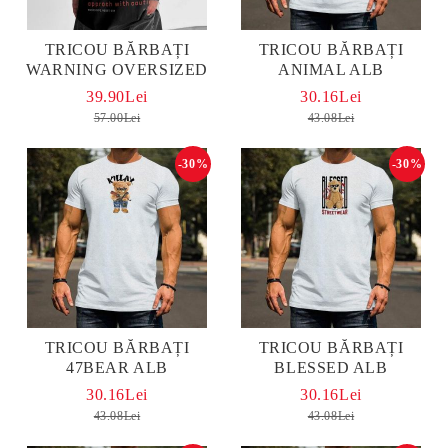
TRICOU BĂRBAȚI
TRICOU BĂRBAȚI
WARNING OVERSIZED
ANIMAL ALB
39.90Lei
30.16Lei
57.00Lei
43.08Lei
-30%
-30%
TRICOU BĂRBAȚI
TRICOU BĂRBAȚI
47BEAR ALB
BLESSED ALB
30.16Lei
30.16Lei
43.08Lei
43.08Lei