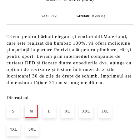
Cod:
14-2
Greutate:
0.200
Kg
Tricou pentru bărbați elegant și confortabil.Materialul,
care este realizat din bumbac 100%, vă oferă moliciune
și ușurință la purtare.Potrivit atât pentru plimbare, cât şi
pentru sport. Livrăm prin intermediul companiei de
curierat DPD și fiecare dintre expedierile dvs. ajunge cu
opțiuni de revizuire și testare în termen de 2 zile
lucrătoare! 30 de zile de drept de schimb. Imprimeul are
dimensiuni: lățime 31 cm și lungime 46 cm.
Dimensiuni:
S
M
L
XL
XXL
3XL
4XL
5XL