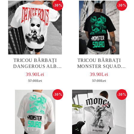
-30%
-30%
TRICOU BĂRBAȚI
TRICOU BĂRBAȚI
DANGEROUS ALB
MONSTER SQUAD
OVERSIZED
OVERSIZED
39.90Lei
39.90Lei
57.00Lei
57.00Lei
-30%
-30%