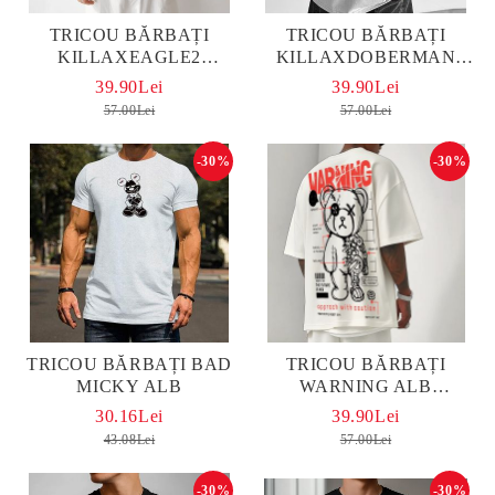
TRICOU BĂRBAȚI
TRICOU BĂRBAȚI
KILLAXEAGLE2
KILLAXDOBERMAN
OVERSIZED
OVERSIZED ALB
39.90Lei
39.90Lei
57.00Lei
57.00Lei
-30%
-30%
TRICOU BĂRBAȚI BAD
TRICOU BĂRBAȚI
MICKY ALB
WARNING ALB
OVERSIZED
30.16Lei
39.90Lei
43.08Lei
57.00Lei
-30%
-30%