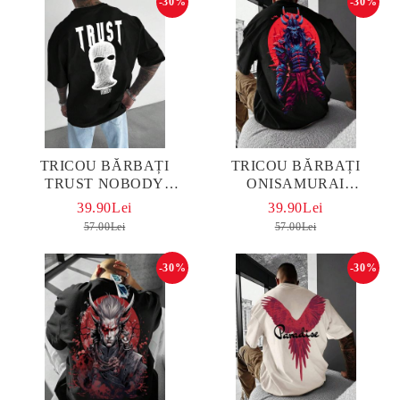
-30%
-30%
TRICOU BĂRBAȚI
TRICOU BĂRBAȚI
TRUST NOBODY
ONISAMURAI
OVERSIZED
OVERSIZED
39.90Lei
39.90Lei
57.00Lei
57.00Lei
-30%
-30%