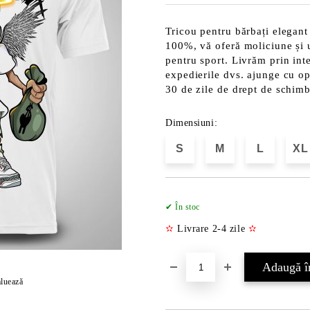
Tricou pentru bărbați elegant
100%, vă oferă moliciune și uș
pentru sport. Livrăm prin int
expedierile dvs. ajunge cu opț
30 de zile de drept de schim
Dimensiuni:
S
M
L
XL
✔ În stoc
✫
Livrare 2-4 zile
✫
luează