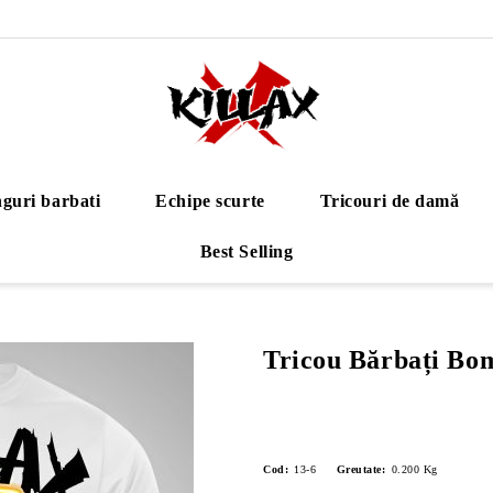
guri barbati
Echipe scurte
Tricouri de damă
Best Selling
Tricou Bărbați B
Cod:
13-6
Greutate:
0.200
Kg