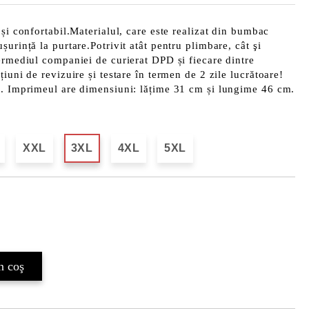
 și confortabil.Materialul, care este realizat din bumbac
urință la purtare.Potrivit atât pentru plimbare, cât şi
ermediul companiei de curierat DPD și fiecare dintre
iuni de revizuire și testare în termen de 2 zile lucrătoare!
b. Imprimeul are dimensiuni: lățime 31 cm și lungime 46 cm.
XXL
3XL
4XL
5XL
Îmi doresc