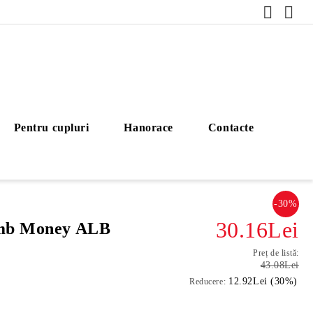
Pentru cupluri
Hanorace
Contacte
-30%
30.16Lei
omb Money ALB
Preț de listă:
43.08Lei
12.92Lei (30%)
Reducere: