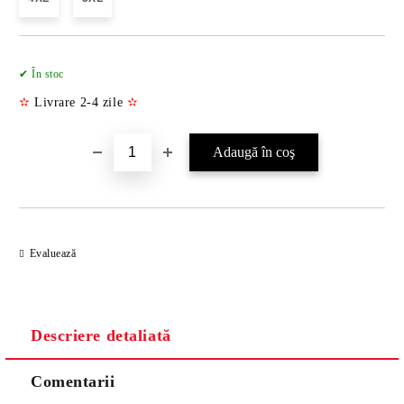
Îmi doresc
✔ În stoc
✫
Livrare 2-4 zile
✫
Evaluează
Descriere detaliată
Comentarii