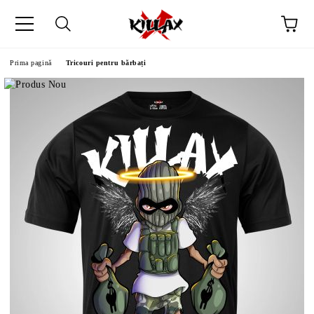
Prima pagină
Tricouri pentru bărbați