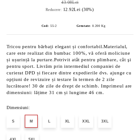
43.08Lei
12.92Lei (30%)
Reducere:
Cod:
55-2
Greutate:
0.200
Kg
Tricou pentru bărbați elegant și confortabil.Materialul,
care este realizat din bumbac 100%, vă oferă moliciune
și ușurință la purtare.Potrivit atât pentru plimbare, cât şi
pentru sport. Livrăm prin intermediul companiei de
curierat DPD și fiecare dintre expedierile dvs. ajunge cu
opțiuni de revizuire și testare în termen de 2 zile
lucrătoare! 30 de zile de drept de schimb. Imprimeul are
dimensiuni: lățime 31 cm și lungime 46 cm.
Dimensiuni:
S
M
L
XL
XXL
3XL
4XL
5XL