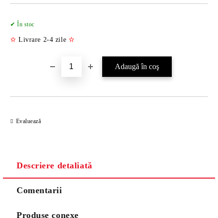
Îmi doresc
✔ În stoc
✫
Livrare 2-4 zile
✫
Evaluează
Descriere detaliată
Comentarii
Produse conexe