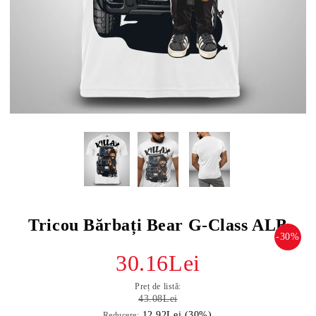
Tricou Bărbați Bear G-Class ALB
-30%
30.16Lei
Preț de listă:
43.08Lei
12.92Lei (30%)
Reducere: