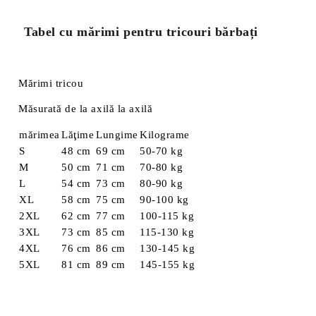
Tabel cu mărimi pentru tricouri bărbați
Mărimi tricou
Măsurată de la axilă la axilă
mărimea
Lăţime
Lungime
Kilograme
S
48 cm
69 cm
50-70 kg
M
50 cm
71 cm
70-80 kg
L
54 cm
73 cm
80-90 kg
XL
58 cm
75 cm
90-100 kg
2XL
62 cm
77 cm
100-115 kg
3XL
73 cm
85 cm
115-130 kg
4XL
76 cm
86 cm
130-145 kg
5XL
81 cm
89 cm
145-155 kg