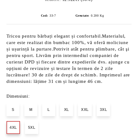
Cod:
33-7
Greutate:
0.200
Kg
Tricou pentru bărbați elegant și confortabil.Materialul,
care este realizat din bumbac 100%, vă oferă moliciune
și ușurință la purtare.Potrivit atât pentru plimbare, cât şi
pentru sport. Livrăm prin intermediul companiei de
curierat DPD și fiecare dintre expedierile dvs. ajunge cu
opțiuni de revizuire și testare în termen de 2 zile
lucrătoare! 30 de zile de drept de schimb. Imprimeul are
dimensiuni: lățime 31 cm și lungime 46 cm.
Dimensiuni:
S
M
L
XL
XXL
3XL
4XL
5XL