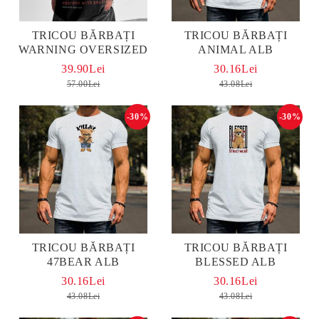
TRICOU BĂRBAȚI
TRICOU BĂRBAȚI
WARNING OVERSIZED
ANIMAL ALB
39.90Lei
30.16Lei
57.00Lei
43.08Lei
-30%
-30%
TRICOU BĂRBAȚI
TRICOU BĂRBAȚI
47BEAR ALB
BLESSED ALB
30.16Lei
30.16Lei
43.08Lei
43.08Lei