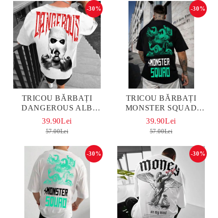
-30%
-30%
TRICOU BĂRBAȚI
TRICOU BĂRBAȚI
DANGEROUS ALB
MONSTER SQUAD
OVERSIZED
OVERSIZED
39.90Lei
39.90Lei
57.00Lei
57.00Lei
-30%
-30%