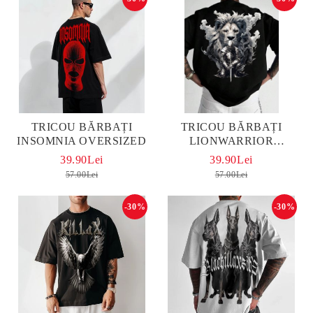
TRICOU BĂRBAȚI
TRICOU BĂRBAȚI
INSOMNIA OVERSIZED
LIONWARRIOR
OVERSIZED
39.90Lei
39.90Lei
57.00Lei
57.00Lei
-30%
-30%