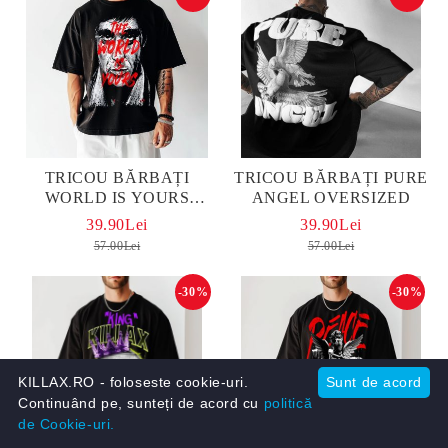
TRICOU BĂRBAȚI
TRICOU BĂRBAȚI PURE
WORLD IS YOURS
ANGEL OVERSIZED
OVERSIZED
39.90Lei
39.90Lei
57.00Lei
57.00Lei
-30%
-30%
KILLAX.RO - foloseste cookie-uri.
Sunt de acord
Continuând pe, sunteți de acord cu
politică
de Cookie-uri.