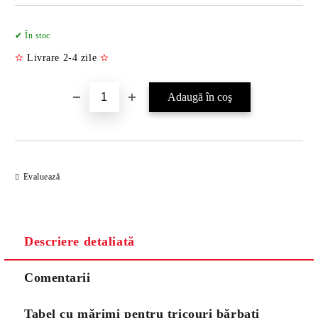
Îmi doresc
✔ În stoc
✫
Livrare 2-4 zile
✫
Evaluează
Descriere detaliată
Comentarii
Tabel cu mărimi pentru tricouri bărbați