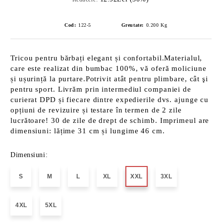
Cod:
122-5
Greutate:
0.200
Kg
Tricou pentru bărbați elegant și confortabil.Materialul,
care este realizat din bumbac 100%, vă oferă moliciune
și ușurință la purtare.Potrivit atât pentru plimbare, cât şi
pentru sport. Livrăm prin intermediul companiei de
curierat DPD și fiecare dintre expedierile dvs. ajunge cu
opțiuni de revizuire și testare în termen de 2 zile
lucrătoare! 30 de zile de drept de schimb. Imprimeul are
dimensiuni: lățime 31 cm și lungime 46 cm.
Dimensiuni:
S
M
L
XL
XXL
3XL
4XL
5XL