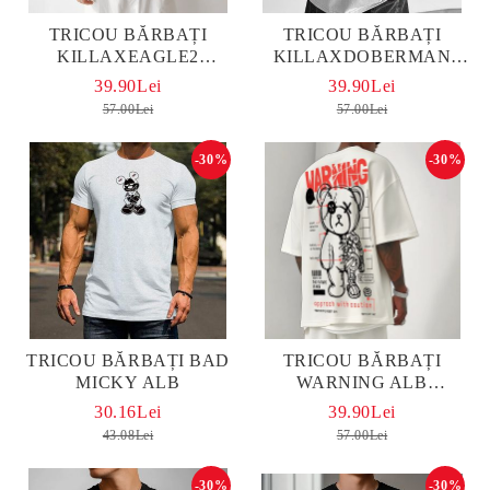
TRICOU BĂRBAȚI
TRICOU BĂRBAȚI
KILLAXEAGLE2
KILLAXDOBERMAN
OVERSIZED
OVERSIZED ALB
39.90Lei
39.90Lei
57.00Lei
57.00Lei
-30%
-30%
TRICOU BĂRBAȚI BAD
TRICOU BĂRBAȚI
MICKY ALB
WARNING ALB
OVERSIZED
30.16Lei
39.90Lei
43.08Lei
57.00Lei
-30%
-30%