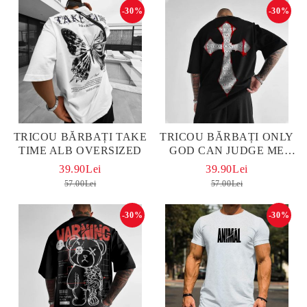
-30%
-30%
TRICOU BĂRBAȚI TAKE
TRICOU BĂRBAȚI ONLY
TIME ALB OVERSIZED
GOD CAN JUDGE ME
OVERSIZED
39.90Lei
39.90Lei
57.00Lei
57.00Lei
-30%
-30%