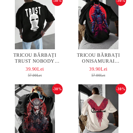
-30%
-30%
TRICOU BĂRBAȚI
TRICOU BĂRBAȚI
TRUST NOBODY
ONISAMURAI
OVERSIZED
OVERSIZED
39.90Lei
39.90Lei
57.00Lei
57.00Lei
-30%
-30%