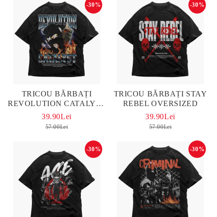
-30%
-30%
TRICOU BĂRBAȚI
TRICOU BĂRBAȚI STAY
REVOLUTION CATALYST
REBEL OVERSIZED
OVERSIZED
39.90Lei
39.90Lei
57.00Lei
57.00Lei
-30%
-30%