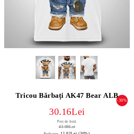
Tricou Bărbați AK47 Bear ALB
-30%
30.16Lei
Preț de listă:
43.08Lei
12.92Lei (30%)
Reducere: