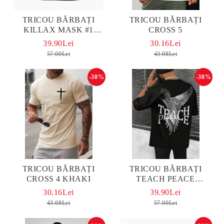
TRICOU BĂRBAȚI
TRICOU BĂRBAȚI
KILLAX MASK #1
CROSS 5
OVERSIZED
39.90Lei
30.16Lei
57.00Lei
43.08Lei
-30%
-30%
TRICOU BĂRBAȚI
TRICOU BĂRBAȚI
CROSS 4 KHAKI
TEACH PEACE
OVERSIZED
30.16Lei
39.90Lei
43.08Lei
57.00Lei