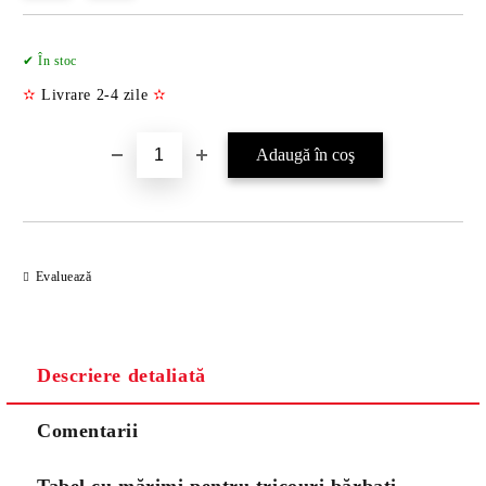
Îmi doresc
✔ În stoc
✫
Livrare 2-4 zile
✫
Evaluează
Descriere detaliată
Comentarii