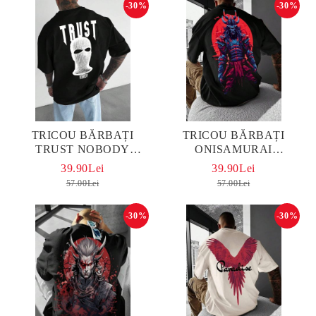
-30%
-30%
TRICOU BĂRBAȚI
TRICOU BĂRBAȚI
TRUST NOBODY
ONISAMURAI
OVERSIZED
OVERSIZED
39.90Lei
39.90Lei
57.00Lei
57.00Lei
-30%
-30%