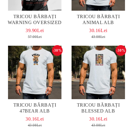
TRICOU BĂRBAȚI
TRICOU BĂRBAȚI
WARNING OVERSIZED
ANIMAL ALB
39.90Lei
30.16Lei
57.00Lei
43.08Lei
-30%
-30%
TRICOU BĂRBAȚI
TRICOU BĂRBAȚI
47BEAR ALB
BLESSED ALB
30.16Lei
30.16Lei
43.08Lei
43.08Lei