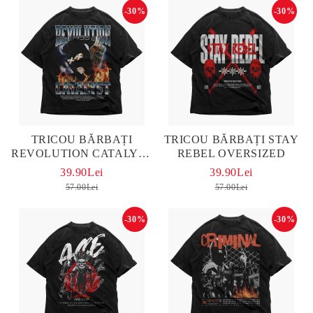
-30%
-30%
TRICOU BĂRBAȚI
TRICOU BĂRBAȚI STAY
REVOLUTION CATALYST
REBEL OVERSIZED
OVERSIZED
39.90Lei
39.90Lei
57.00Lei
57.00Lei
-30%
-30%