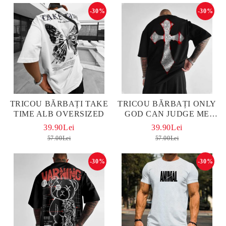
-30%
-30%
TRICOU BĂRBAȚI TAKE
TRICOU BĂRBAȚI ONLY
TIME ALB OVERSIZED
GOD CAN JUDGE ME
OVERSIZED
39.90Lei
39.90Lei
57.00Lei
57.00Lei
-30%
-30%