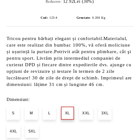
12.92Lei (30%)
Reducere:
Cod:
123-4
Greutate:
0.200
Kg
Tricou pentru bărbați elegant și confortabil.Materialul,
care este realizat din bumbac 100%, vă oferă moliciune
și ușurință la purtare.Potrivit atât pentru plimbare, cât şi
pentru sport. Livrăm prin intermediul companiei de
curierat DPD și fiecare dintre expedierile dvs. ajunge cu
opțiuni de revizuire și testare în termen de 2 zile
lucrătoare! 30 de zile de drept de schimb. Imprimeul are
dimensiuni: lățime 31 cm și lungime 46 cm.
Dimensiuni:
S
M
L
XL
XXL
3XL
4XL
5XL