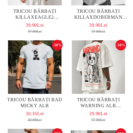
TRICOU BĂRBAȚI
TRICOU BĂRBAȚI
KILLAXEAGLE2
KILLAXDOBERMAN
OVERSIZED
OVERSIZED ALB
39.90Lei
39.90Lei
57.00Lei
57.00Lei
-30%
-30%
TRICOU BĂRBAȚI BAD
TRICOU BĂRBAȚI
MICKY ALB
WARNING ALB
OVERSIZED
30.16Lei
39.90Lei
43.08Lei
57.00Lei