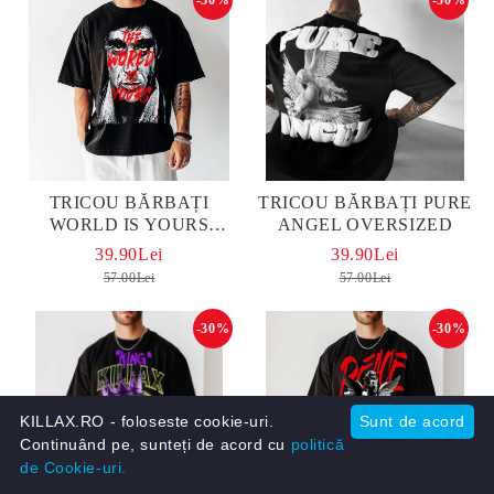
TRICOU BĂRBAȚI
TRICOU BĂRBAȚI PURE
WORLD IS YOURS
ANGEL OVERSIZED
OVERSIZED
39.90Lei
39.90Lei
57.00Lei
57.00Lei
-30%
-30%
KILLAX.RO - foloseste cookie-uri.
Sunt de acord
Continuând pe, sunteți de acord cu
politică
de Cookie-uri.