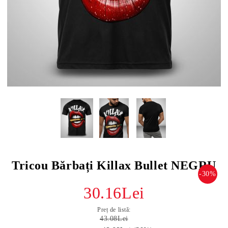
Tricou Bărbați Killax Bullet NEGRU
-30%
30.16Lei
Preț de listă:
43.08Lei