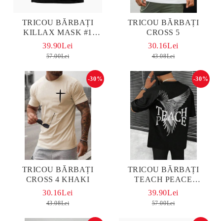
TRICOU BĂRBAȚI
TRICOU BĂRBAȚI
KILLAX MASK #1
CROSS 5
OVERSIZED
39.90Lei
30.16Lei
57.00Lei
43.08Lei
-30%
-30%
TRICOU BĂRBAȚI
TRICOU BĂRBAȚI
CROSS 4 KHAKI
TEACH PEACE
OVERSIZED
30.16Lei
39.90Lei
43.08Lei
57.00Lei