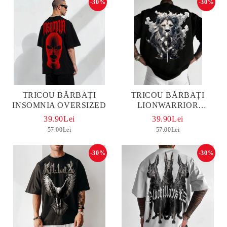
-30%
-30%
TRICOU BĂRBAȚI
TRICOU BĂRBAȚI
INSOMNIA OVERSIZED
LIONWARRIOR
OVERSIZED
39.90Lei
39.90Lei
57.00Lei
57.00Lei
-30%
-30%