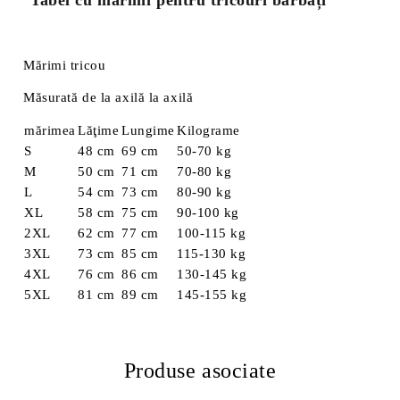
Tabel cu mărimi pentru tricouri bărbați
Mărimi tricou
Măsurată de la axilă la axilă
mărimea
Lăţime
Lungime
Kilograme
S
48 cm
69 cm
50-70 kg
M
50 cm
71 cm
70-80 kg
L
54 cm
73 cm
80-90 kg
XL
58 cm
75 cm
90-100 kg
2XL
62 cm
77 cm
100-115 kg
3XL
73 cm
85 cm
115-130 kg
4XL
76 cm
86 cm
130-145 kg
5XL
81 cm
89 cm
145-155 kg
Produse asociate