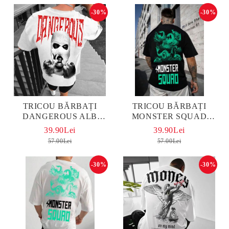
-30%
-30%
TRICOU BĂRBAȚI
TRICOU BĂRBAȚI
DANGEROUS ALB
MONSTER SQUAD
OVERSIZED
OVERSIZED
39.90Lei
39.90Lei
57.00Lei
57.00Lei
-30%
-30%