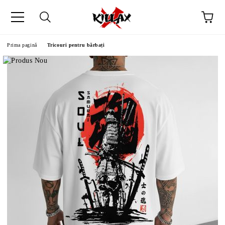
Prima pagină
Tricouri pentru bărbați