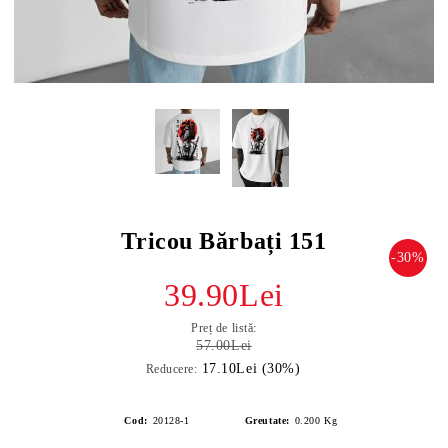
Tricou Bărbați 151
-30%
39.90Lei
Preț de listă:
57.00Lei
17.10Lei (30%)
Reducere:
Cod:
20128-1
Greutate:
0.200
Kg