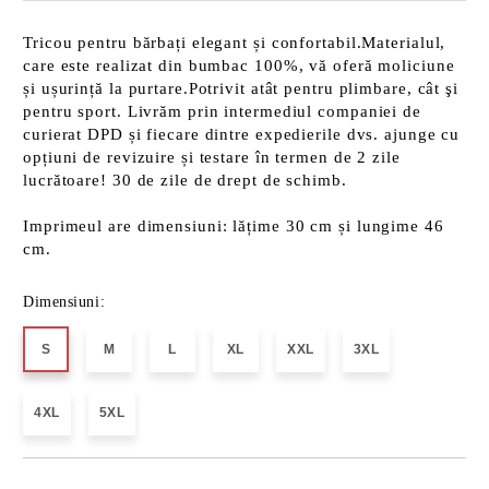
Tricou pentru bărbați elegant și confortabil.Materialul,
care este realizat din bumbac 100%, vă oferă moliciune
și ușurință la purtare.Potrivit atât pentru plimbare, cât şi
pentru sport. Livrăm prin intermediul companiei de
curierat DPD și fiecare dintre expedierile dvs. ajunge cu
opțiuni de revizuire și testare în termen de 2 zile
lucrătoare! 30 de zile de drept de schimb.
Imprimeul are dimensiuni: lățime 30 cm și lungime 46
cm.
Dimensiuni:
S
M
L
XL
XXL
3XL
4XL
5XL