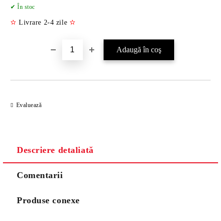
Îmi doresc
✔ În stoc
✫
Livrare 2-4 zile
✫
Evaluează
Descriere detaliată
Comentarii
Produse conexe