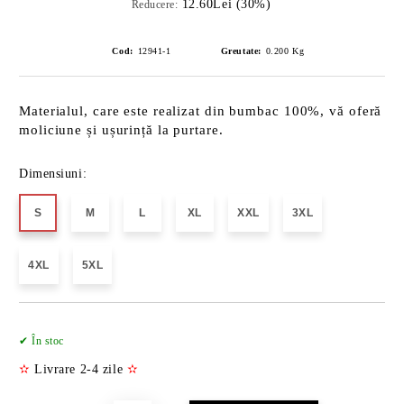
12.60Lei (30%)
Reducere:
Cod:
12941-1
Greutate:
0.200
Kg
Materialul, care este realizat din bumbac 100%, vă oferă
moliciune și ușurință la purtare.
Dimensiuni:
S
M
L
XL
XXL
3XL
4XL
5XL
Îmi doresc
✔ În stoc
✫
Livrare 2-4 zile
✫