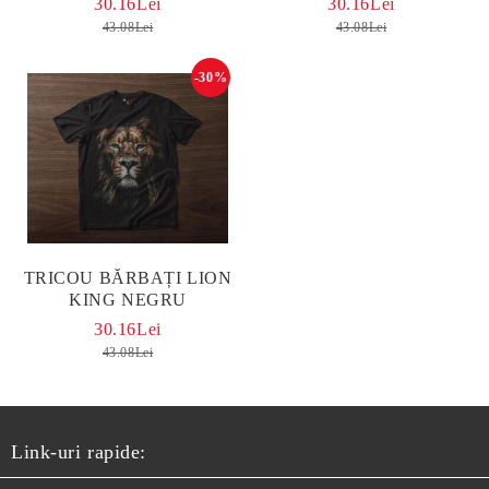
30.16Lei
30.16Lei
43.08Lei
43.08Lei
-30%
TRICOU BĂRBAȚI LION
KING NEGRU
30.16Lei
43.08Lei
Link-uri rapide: