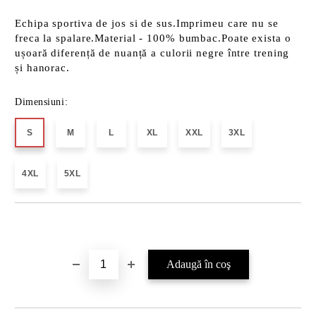
Echipa sportiva de jos si de sus.Imprimeu care nu se
freca la spalare.Material - 100% bumbac.Poate exista o
ușoară diferență de nuanță a culorii negre între trening
și hanorac.
Dimensiuni:
S
M
L
XL
XXL
3XL
4XL
5XL
Îmi doresc