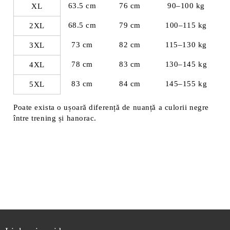
63.5 cm
76 cm
90–100 kg
XL
68.5 cm
79 cm
100–115 kg
2XL
73 cm
82 cm
115–130 kg
3XL
78 cm
83 cm
130–145 kg
4XL
83 cm
84 cm
145–155 kg
5XL
Poate exista o ușoară diferență de nuanță a culorii negre
între trening și hanorac.