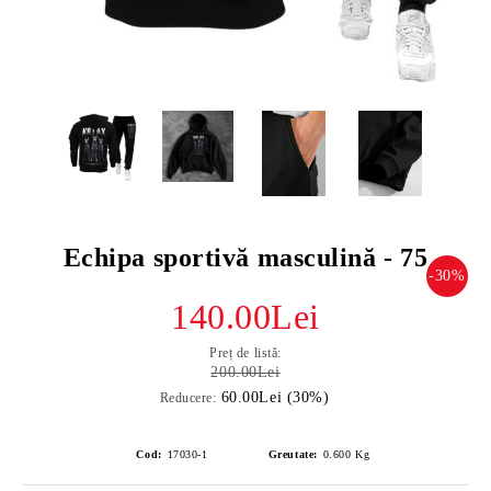
Echipa sportivă masculină - 75
-30%
140.00Lei
Preț de listă:
200.00Lei
60.00Lei (30%)
Reducere:
Cod:
17030-1
Greutate:
0.600
Kg