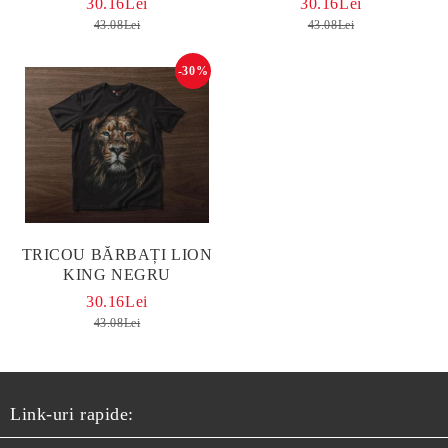
30.16Lei
30.16Lei
43.08Lei
43.08Lei
-30%
TRICOU BĂRBAȚI LION
KING NEGRU
30.16Lei
43.08Lei
Link-uri rapide: