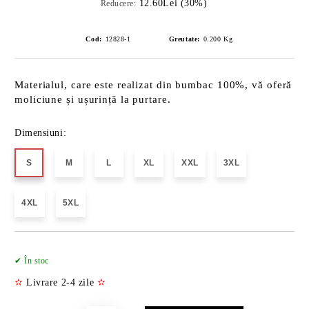
12.60Lei (30%)
Reducere:
Cod:
12828-1
Greutate:
0.200
Kg
Materialul, care este realizat din bumbac 100%, vă oferă
moliciune și ușurință la purtare.
Dimensiuni:
S
M
L
XL
XXL
3XL
4XL
5XL
Îmi doresc
✔ În stoc
✫
Livrare 2-4 zile
✫