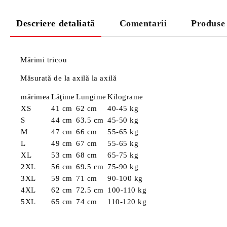
Descriere detaliată
Comentarii
Produse
Mărimi tricou
Măsurată de la axilă la axilă
mărimea
Lăţime
Lungime
Kilograme
XS
41 cm
62 cm
40-45 kg
S
44 cm
63.5 cm
45-50 kg
M
47 cm
66 cm
55-65 kg
L
49 cm
67 cm
55-65 kg
XL
53 cm
68 cm
65-75 kg
2XL
56 cm
69.5 cm
75-90 kg
3XL
59 cm
71 cm
90-100 kg
4XL
62 cm
72.5 cm
100-110 kg
5XL
65 cm
74 cm
110-120 kg