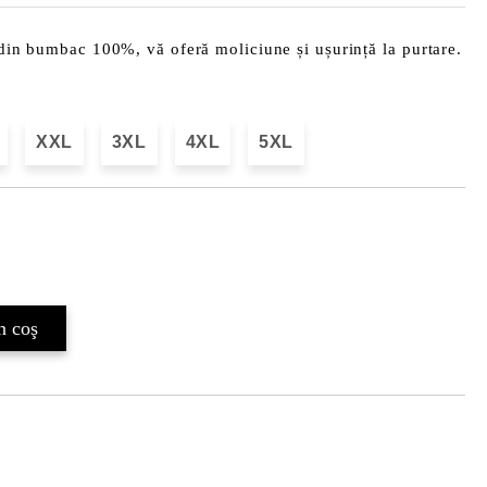
t din bumbac 100%, vă oferă moliciune și ușurință la purtare.
XXL
3XL
4XL
5XL
Îmi doresc