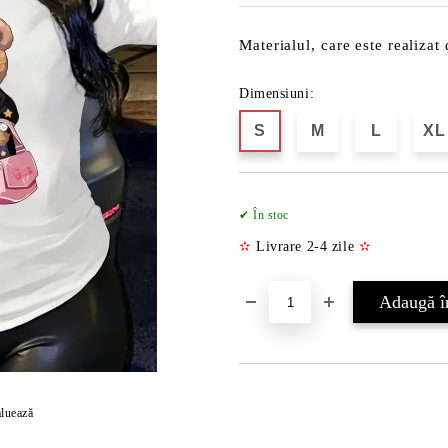
Materialul, care este realiza
Dimensiuni:
S
M
L
XL
✔ În stoc
✫
Livrare 2-4 zile
✫
luează