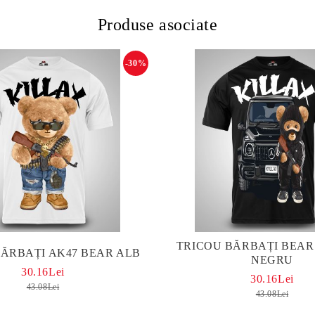
Produse asociate
-30%
TRICOU BĂRBAȚI BEAR
BĂRBAȚI AK47 BEAR ALB
NEGRU
30.16Lei
30.16Lei
43.08Lei
43.08Lei