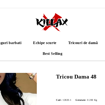
guri barbati
Echipe scurte
Tricouri de damă
Best Selling
Tricou Dama 48
Cod:
12820-1
Greutate:
0.200
Kg