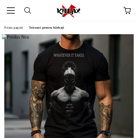
Prima pagină
Tricouri pentru bărbați