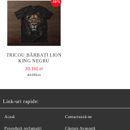
-30%
TRICOU BĂRBAȚI LION
KING NEGRU
30.16Lei
43.08Lei
Link-uri rapide:
Acasă
Contactează-ne
Procedură reclamaţii
Căutare Avansată