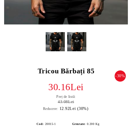
Tricou Bărbați 85
-30%
30.16Lei
Preț de listă:
43.08Lei
12.92Lei (30%)
Reducere:
Cod:
20015-1
Greutate:
0.200
Kg