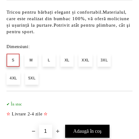
Tricou pentru bărbați elegant și confortabil.Materialul,
care este realizat din bumbac 100%, vă oferă moliciune
și ușurință la purtare.Potrivit atât pentru plimbare, cât şi
pentru sport.
Dimensiuni:
S
M
L
XL
XXL
3XL
4XL
5XL
Îmi doresc
✔ În stoc
✫
Livrare 2-4 zile
✫