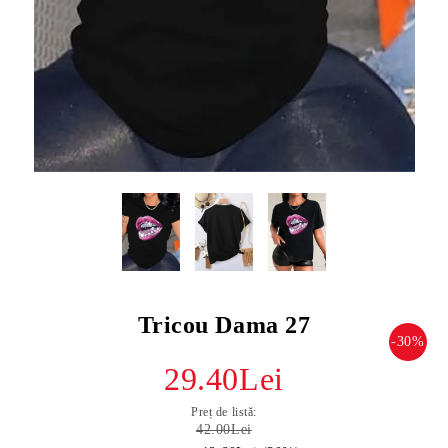
Tricou Dama 27
-30%
29.40Lei
Preț de listă:
42.00Lei