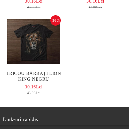
30.16Lei
30.16Lei
43.08Lei
43.08Lei
-30%
TRICOU BĂRBAȚI LION
KING NEGRU
30.16Lei
43.08Lei
Link-uri rapide: