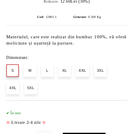
12.60Lei (30%)
Reducere:
Cod:
12801-1
Greutate:
0.200
Kg
Materialul, care este realizat din bumbac 100%, vă oferă
moliciune și ușurință la purtare.
Dimensiuni:
S
M
L
XL
XXL
3XL
4XL
5XL
Îmi doresc
✔ În stoc
✫
Livrare 2-4 zile
✫