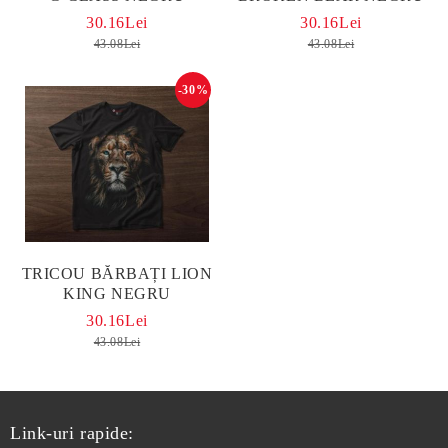
30.16Lei
30.16Lei
43.08Lei
43.08Lei
-30%
TRICOU BĂRBAȚI LION
KING NEGRU
30.16Lei
43.08Lei
Link-uri rapide: