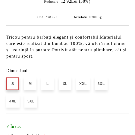
12.92Lei (30%)
Reducere:
Cod:
17835-1
Greutate:
0.200
Kg
Tricou pentru bărbați elegant și confortabil.Materialul,
care este realizat din bumbac 100%, vă oferă moliciune
și ușurință la purtare.Potrivit atât pentru plimbare, cât şi
pentru sport.
Dimensiuni:
S
M
L
XL
XXL
3XL
4XL
5XL
Îmi doresc
✔ În stoc