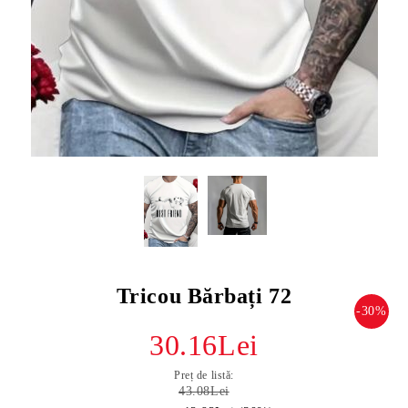
Tricou Bărbați 72
-30%
30.16Lei
Preț de listă:
43.08Lei