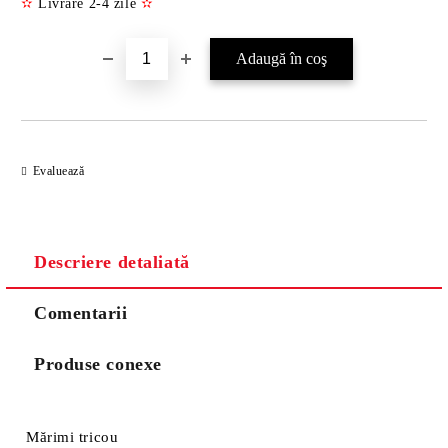
✫
Livrare 2-4 zile
✫
Evaluează
Descriere detaliată
Comentarii
Produse conexe
Mărimi tricou