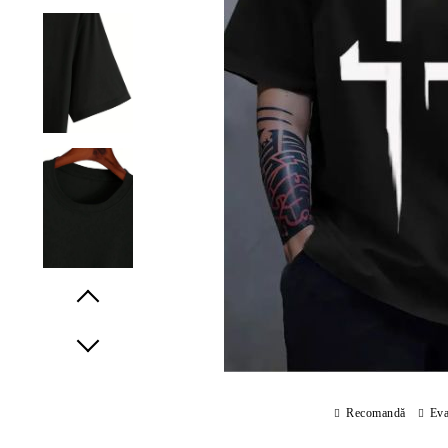
Prev
Next
Recomandă
Eva