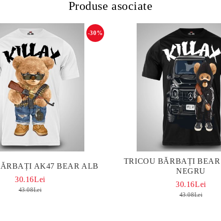
Produse asociate
-30%
TRICOU BĂRBAȚI BEAR
BĂRBAȚI AK47 BEAR ALB
NEGRU
30.16Lei
30.16Lei
43.08Lei
43.08Lei