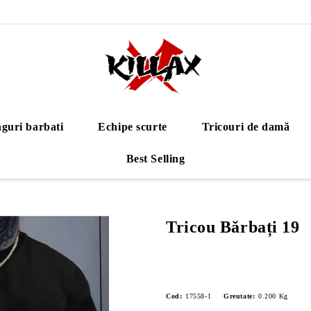
guri barbati
Echipe scurte
Tricouri de damă
Best Selling
Tricou Bărbați 19
Cod:
17558-1
Greutate:
0.200
Kg