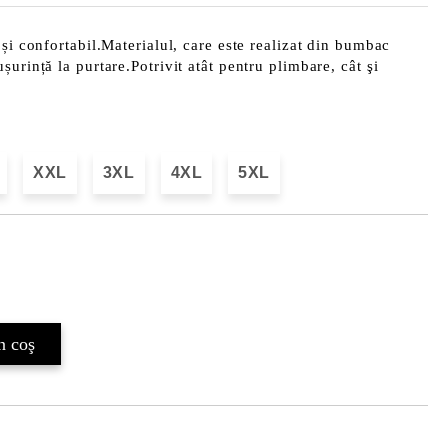
 și confortabil.Materialul, care este realizat din bumbac
urință la purtare.Potrivit atât pentru plimbare, cât şi
XXL
3XL
4XL
5XL
Îmi doresc