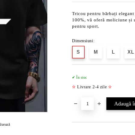
Tricou pentru bărbați elegant
100%, vă oferă moliciune și uș
pentru sport.
Dimensiuni:
S
M
L
XL
✔ În stoc
✫
Livrare 2-4 zile
✫
luează