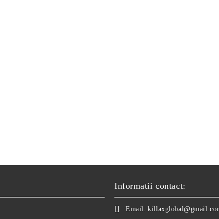
Informatii contact:
Email:
killaxglobal@gmail.co