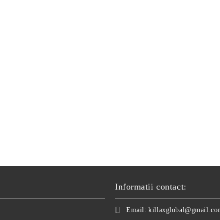
Informatii contact:
Email:
killaxglobal@gmail.co