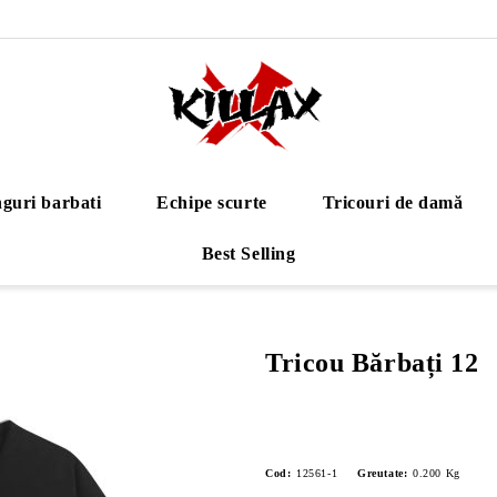
guri barbati
Echipe scurte
Tricouri de damă
Best Selling
Tricou Bărbați 12
Cod:
12561-1
Greutate:
0.200
Kg