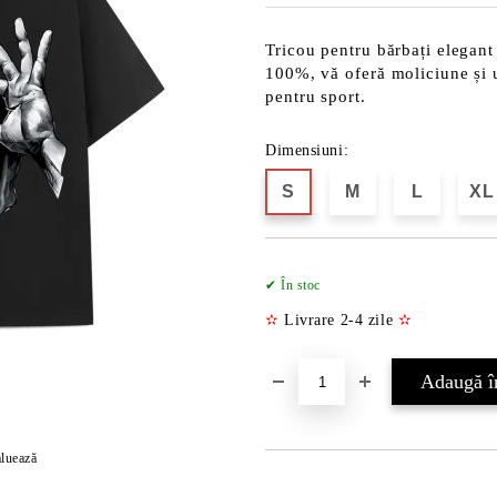
Tricou pentru bărbați elegant
100%, vă oferă moliciune și uș
pentru sport.
Dimensiuni:
S
M
L
XL
✔ În stoc
✫
Livrare 2-4 zile
✫
luează