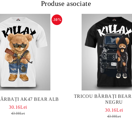
Produse asociate
-30%
TRICOU BĂRBAȚI BEAR
BĂRBAȚI AK47 BEAR ALB
NEGRU
30.16Lei
30.16Lei
43.08Lei
43.08Lei