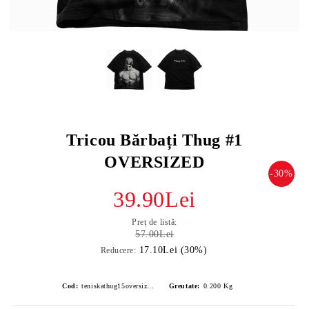
Tricou Bărbați Thug #1
OVERSIZED
-30%
39.90Lei
Preț de listă:
57.00Lei
17.10Lei (30%)
Reducere:
Cod:
teniskathug15oversized-1
Greutate:
0.200
Kg