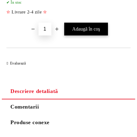
✔ În stoc
✫
Livrare 2-4 zile
✫
Evaluează
Descriere detaliată
Comentarii
Produse conexe