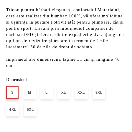
Tricou pentru bărbați elegant și confortabil.Materialul,
care este realizat din bumbac 100%, vă oferă moliciune
și ușurință la purtare.Potrivit atât pentru plimbare, cât şi
pentru sport. Livrăm prin intermediul companiei de
curierat DPD și fiecare dintre expedierile dvs. ajunge cu
opțiuni de revizuire și testare în termen de 2 zile
lucrătoare! 30 de zile de drept de schimb.
Imprimeul are dimensiuni: lățime 31 cm și lungime 46
cm.
Dimensiuni:
S
M
L
XL
XXL
3XL
4XL
5XL
Îmi doresc