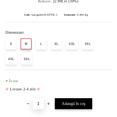
22.80Lei (30%)
Reducere:
Cod:
kasigashtiSCEPTIC-1
Greutate:
0.400
Kg
Dimensiuni:
S
M
L
XL
XXL
3XL
4XL
5XL
Îmi doresc
✔ În stoc
✫
Livrare 2-4 zile
✫