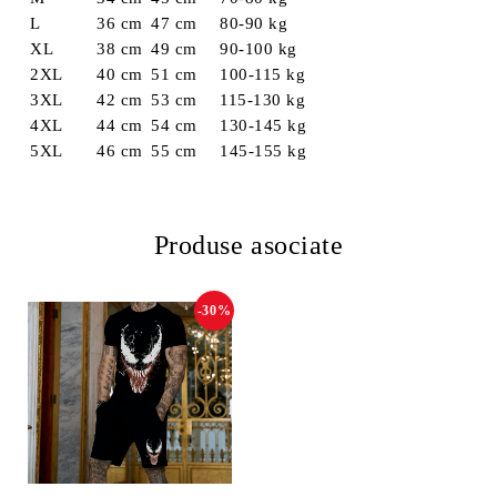
L
36 cm
47 cm
80-90 kg
XL
38 cm
49 cm
90-100 kg
2XL
40 cm
51 cm
100-115 kg
3XL
42 cm
53 cm
115-130 kg
4XL
44 cm
54 cm
130-145 kg
5XL
46 cm
55 cm
145-155 kg
Produse asociate
-30%