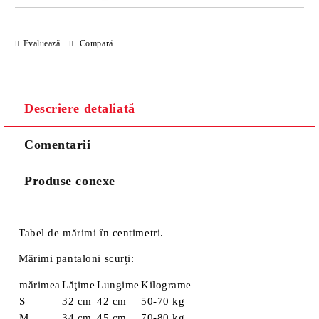
Evaluează
Compară
Descriere detaliată
Comentarii
Produse conexe
Tabel de mărimi în centimetri.
Mărimi pantaloni scurți:
mărimea
Lăţime
Lungime
Kilograme
S
32 cm
42 cm
50-70 kg
M
34 cm
45 cm
70-80 kg