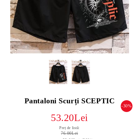
Pantaloni Scurți SCEPTIC
-30%
53.20Lei
Preț de listă:
76.00Lei