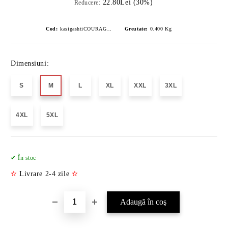
22.80Lei (30%)
Reducere:
Cod:
kasigashtiCOURAGE-1
Greutate:
0.400
Kg
Dimensiuni:
S
M
L
XL
XXL
3XL
4XL
5XL
Îmi doresc
✔ În stoc
✫
Livrare 2-4 zile
✫