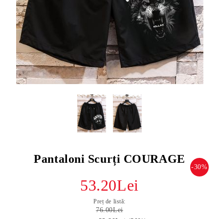
Pantaloni Scurți COURAGE
-30%
53.20Lei
Preț de listă:
76.00Lei