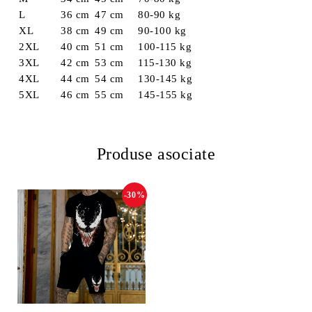
L
36 cm
47 cm
80-90 kg
XL
38 cm
49 cm
90-100 kg
2XL
40 cm
51 cm
100-115 kg
3XL
42 cm
53 cm
115-130 kg
4XL
44 cm
54 cm
130-145 kg
5XL
46 cm
55 cm
145-155 kg
Produse asociate
-30%