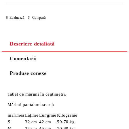
Evaluează
Compară
Descriere detaliată
Comentarii
Produse conexe
Tabel de mărimi în centimetri.
Mărimi pantaloni scurți:
mărimea
Lăţime
Lungime
Kilograme
S
32 cm
42 cm
50-70 kg
M
34 cm
45 cm
70-80 kg