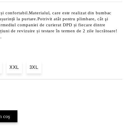
 și confortabil.Materialul, care este realizat din bumbac
urință la purtare.Potrivit atât pentru plimbare, cât şi
ermediul companiei de curierat DPD și fiecare dintre
iuni de revizuire și testare în termen de 2 zile lucrătoare!
.
XXL
3XL
Îmi doresc