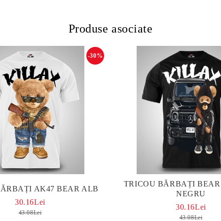
Produse asociate
-30%
TRICOU BĂRBAȚI BEAR
BĂRBAȚI AK47 BEAR ALB
NEGRU
30.16Lei
30.16Lei
43.08Lei
43.08Lei