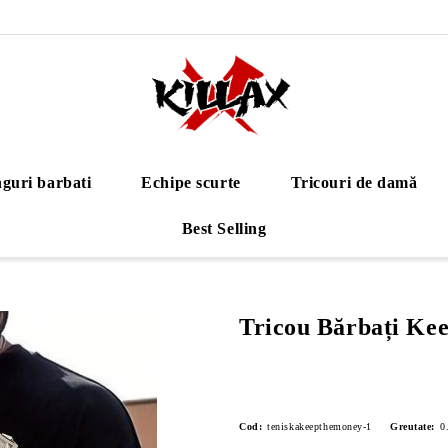
guri barbati
Echipe scurte
Tricouri de damă
Best Selling
Tricou Bărbați Ke
Cod:
teniskakeepthemoney-1
Greutate:
0