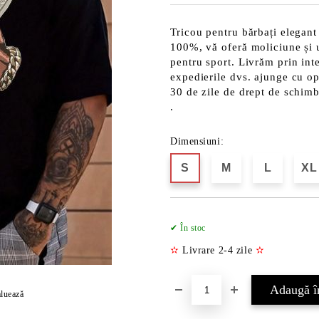
Tricou pentru bărbați elegant
100%, vă oferă moliciune și uș
pentru sport. Livrăm prin int
expedierile dvs. ajunge cu opț
30 de zile de drept de schimb
.
Dimensiuni:
S
M
L
XL
✔ În stoc
✫
Livrare 2-4 zile
✫
luează