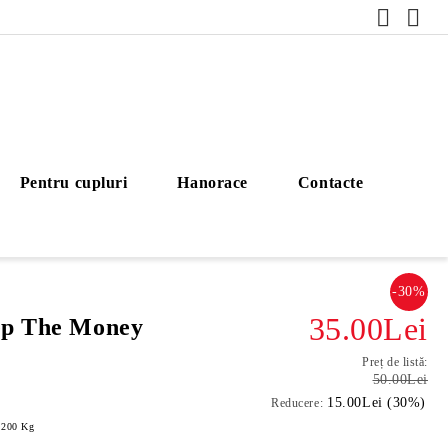
Pentru cupluri
Hanorace
Contacte
-30%
35.00Lei
ep The Money
Preț de listă:
50.00Lei
15.00Lei (30%)
Reducere:
.200
Kg