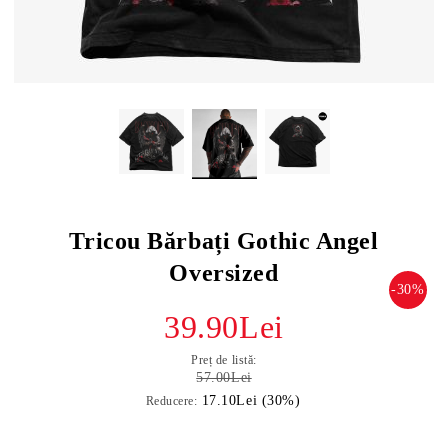
Tricou Bărbați Gothic Angel
Oversized
-30%
39.90Lei
Preț de listă:
57.00Lei
17.10Lei (30%)
Reducere: