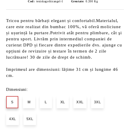
Cod:
teniskagothicangel-1
Greutate:
0.200
Kg
Tricou pentru bărbați elegant și confortabil.Materialul,
care este realizat din bumbac 100%, vă oferă moliciune
și ușurință la purtare.Potrivit atât pentru plimbare, cât şi
pentru sport. Livrăm prin intermediul companiei de
curierat DPD și fiecare dintre expedierile dvs. ajunge cu
opțiuni de revizuire și testare în termen de 2 zile
lucrătoare! 30 de zile de drept de schimb.
Imprimeul are dimensiuni: lățime 31 cm și lungime 46
cm.
Dimensiuni:
S
M
L
XL
XXL
3XL
4XL
5XL