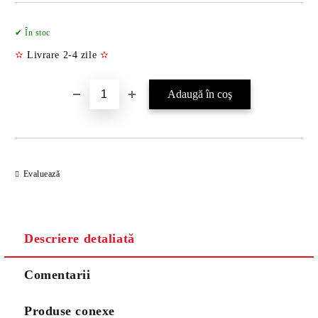
Îmi doresc
✔ În stoc
✫
Livrare 2-4 zile
✫
Evaluează
Descriere detaliată
Comentarii
Produse conexe